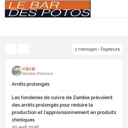
Light
Navigation menu
2 messages • Page
1
sur
1
Outils de sujet
w@z@
Membre d'honneur
Arrêts prolongés
Les fonderies de cuivre de Zambie prévoient
des arrêts prolongés pour réduire la
production et l’approvisionnement en produits
chimiques
20 avril 2026