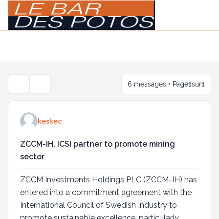
Light
Navigation menu
6 messages • Page
1
sur
1
Outils de sujet
keskec
ZCCM-IH, ICSI partner to promote mining
sector
ZCCM Investments Holdings PLC (ZCCM-IH) has
entered into a commitment agreement with the
International Council of Swedish Industry to
promote sustainable excellence, particularly