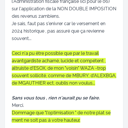
l'Administration fiscale française (ici pour le 06)
sur l'application de la NON DOUBLE IMPOSITION
des revenus zambiens.
Je sais, faut pas s'enivrer car le versement en
2024 historique , pas assuré que ça revienne
souvent...
Ceci n'a pu être possible que par le travail
avantgardiste acharné, lucide et compétent ,
altruiste d'ESOX, de mon "voisin" WAZA -trop
souvent sollicité, comme de MBURY, d'ALEXBGA,
de MGAUTHIER ect, oublis non voulus...
Sans vous tous , rien n'aurait pu se faire.
Merci.
Dommage que "l'optimisation " de notre plat se
ment ne soit pas à votre hauteur.