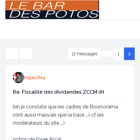
Light
Navigation menu
Précédente
17 messages
1
2
Outils de sujet
mgauthi4
Re: Fiscalité des dividendes ZCCM-IH
bin je constate que les cadres de Boursorama
sont aussi mauvais que la base ...( cf les
modérateurs du site ...)
notion de foyer fiscal ...