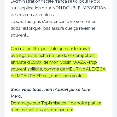
l'Administration fiscale française (ici pour le 06)
sur l'application de la NON DOUBLE IMPOSITION
des revenus zambiens.
Je sais, faut pas s'enivrer car le versement en
2024 historique , pas assuré que ça revienne
souvent...
Ceci n'a pu être possible que par le travail
avantgardiste acharné, lucide et compétent ,
altruiste d'ESOX, de mon "voisin" WAZA -trop
souvent sollicité, comme de MBURY, d'ALEXBGA,
de MGAUTHIER ect, oublis non voulus...
Sans vous tous , rien n'aurait pu se faire.
Merci.
Dommage que "l'optimisation " de notre plat se
ment ne soit pas à votre hauteur.