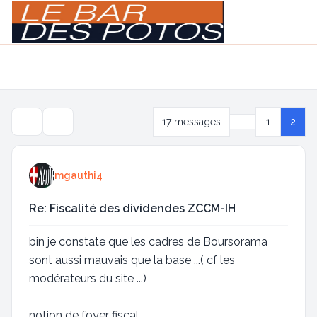
Light
Navigation menu
Précédente
17 messages
1
2
Outils de sujet
mgauthi4
Re: Fiscalité des dividendes ZCCM-IH
bin je constate que les cadres de Boursorama
sont aussi mauvais que la base ...( cf les
modérateurs du site ...)
notion de foyer fiscal ...