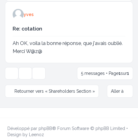
yves
Re: cotation
Ah OK, voila la bonne réponse, que j'avais oublié.
Merci W@z@
5 messages • Page
1
sur
1
Outils de sujet
Options d’affichage et de tri
Retourner vers « Shareholders Section »
Aller à
Développé par
phpBB
® Forum Software © phpBB Limited
•
Design by
Leenoz