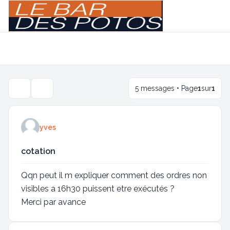
Light
Navigation menu
5 messages • Page
1
sur
1
Outils de sujet
yves
cotation
Qqn peut il m expliquer comment des ordres non
visibles a 16h30 puissent etre exécutés ?
Merci par avance