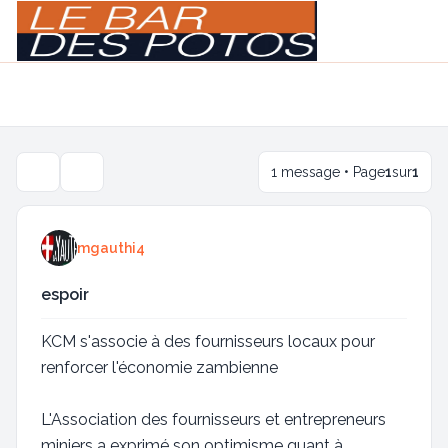
Light
Navigation menu
1 message • Page
1
sur
1
Outils de sujet
mgauthi4
espoir
KCM s'associe à des fournisseurs locaux pour
renforcer l'économie zambienne
L'Association des fournisseurs et entrepreneurs
miniers a exprimé son optimisme quant à