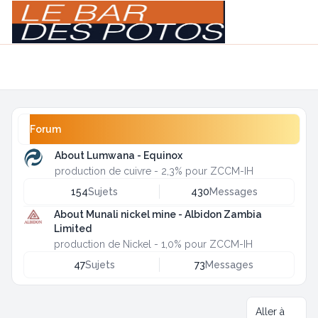
Light
Navigation menu
Forum
About Lumwana - Equinox
production de cuivre - 2,3% pour ZCCM-IH
154
Sujets
430
Messages
About Munali nickel mine - Albidon Zambia
Limited
production de Nickel - 1,0% pour ZCCM-IH
47
Sujets
73
Messages
Aller à