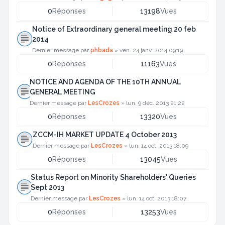
0
Réponses
13198
Vues
Notice of Extraordinary general meeting 20 feb
2014
Dernier message par
phbada
»
ven. 24 janv. 2014 09:19
0
Réponses
11163
Vues
NOTICE AND AGENDA OF THE 10TH ANNUAL
GENERAL MEETING
Dernier message par
LesCrozes
»
lun. 9 déc. 2013 21:22
0
Réponses
13320
Vues
ZCCM-IH MARKET UPDATE 4 October 2013
Dernier message par
LesCrozes
»
lun. 14 oct. 2013 18:09
0
Réponses
13045
Vues
Status Report on Minority Shareholders' Queries
Sept 2013
Dernier message par
LesCrozes
»
lun. 14 oct. 2013 18:07
0
Réponses
13253
Vues