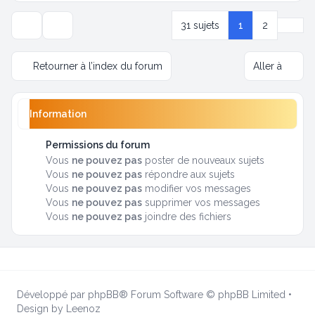
Suiva
31 sujets
1
2
Options d’affichage et de tri
Retourner à l’index du forum
Aller à
Information
Permissions du forum
Vous
ne pouvez pas
poster de nouveaux sujets
Vous
ne pouvez pas
répondre aux sujets
Vous
ne pouvez pas
modifier vos messages
Vous
ne pouvez pas
supprimer vos messages
Vous
ne pouvez pas
joindre des fichiers
Développé par
phpBB
® Forum Software © phpBB Limited
•
Design by
Leenoz