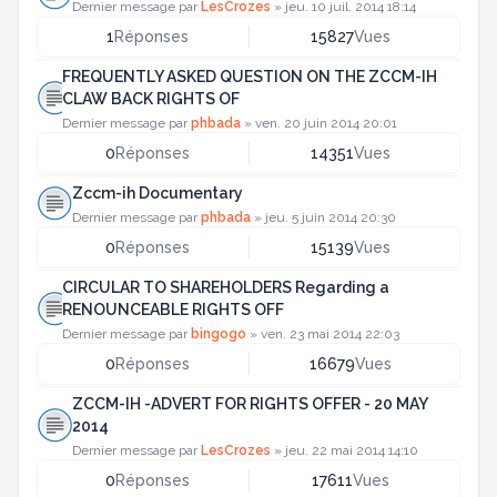
Dernier message par
LesCrozes
»
jeu. 10 juil. 2014 18:14
1
Réponses
15827
Vues
FREQUENTLY ASKED QUESTION ON THE ZCCM-IH
CLAW BACK RIGHTS OF
Dernier message par
phbada
»
ven. 20 juin 2014 20:01
0
Réponses
14351
Vues
Zccm-ih Documentary
Dernier message par
phbada
»
jeu. 5 juin 2014 20:30
0
Réponses
15139
Vues
CIRCULAR TO SHAREHOLDERS Regarding a
RENOUNCEABLE RIGHTS OFF
Dernier message par
bingogo
»
ven. 23 mai 2014 22:03
0
Réponses
16679
Vues
ZCCM-IH -ADVERT FOR RIGHTS OFFER - 20 MAY
2014
Dernier message par
LesCrozes
»
jeu. 22 mai 2014 14:10
0
Réponses
17611
Vues