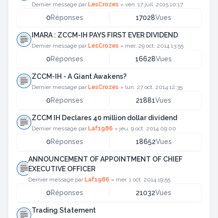
Dernier message par
LesCrozes
»
ven. 17 juil. 2015 10:17
0
Réponses
17028
Vues
IMARA : ZCCM-IH PAYS FIRST EVER DIVIDEND
Dernier message par
LesCrozes
»
mer. 29 oct. 2014 13:55
0
Réponses
16628
Vues
ZCCM-IH - A Giant Awakens?
Dernier message par
LesCrozes
»
lun. 27 oct. 2014 12:35
0
Réponses
21881
Vues
ZCCM IH Declares 40 million dollar dividend
Dernier message par
Laf1986
»
jeu. 9 oct. 2014 09:00
0
Réponses
18652
Vues
ANNOUNCEMENT OF APPOINTMENT OF CHIEF
EXECUTIVE OFFICER
Dernier message par
Laf1986
»
mer. 1 oct. 2014 19:55
0
Réponses
21032
Vues
Trading Statement