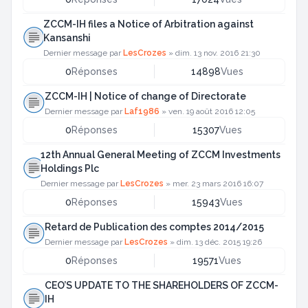
ZCCM-IH files a Notice of Arbitration against
Kansanshi
Dernier message par
LesCrozes
»
dim. 13 nov. 2016 21:30
0
Réponses
14898
Vues
ZCCM-IH | Notice of change of Directorate
Dernier message par
Laf1986
»
ven. 19 août 2016 12:05
0
Réponses
15307
Vues
12th Annual General Meeting of ZCCM Investments
Holdings Plc
Dernier message par
LesCrozes
»
mer. 23 mars 2016 16:07
0
Réponses
15943
Vues
Retard de Publication des comptes 2014/2015
Dernier message par
LesCrozes
»
dim. 13 déc. 2015 19:26
0
Réponses
19571
Vues
CEO’S UPDATE TO THE SHAREHOLDERS OF ZCCM-
IH