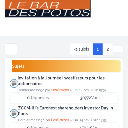
Light
Navigation menu
Suiva
31 sujets
1
2
Sujets
Invitation à la Journée Investisseurs pour les
actionnaires
Dernier message par
LesCrozes
»
lun. 14 nov. 2016 19:57
0
Réponses
30772
Vues
ZCCM-IH's Euronext shareholders Investor Day in
Paris
Dernier message par
LesCrozes
»
lun. 14 nov. 2016 19:53
0
Réponses
17024
Vues