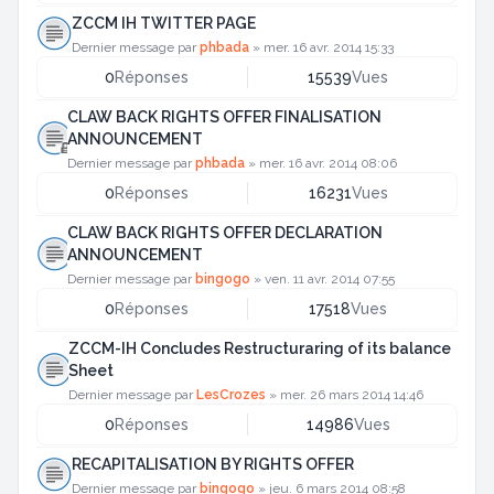
ZCCM IH TWITTER PAGE
Dernier message par
phbada
»
mer. 16 avr. 2014 15:33
0
Réponses
15539
Vues
CLAW BACK RIGHTS OFFER FINALISATION
ANNOUNCEMENT
Dernier message par
phbada
»
mer. 16 avr. 2014 08:06
0
Réponses
16231
Vues
CLAW BACK RIGHTS OFFER DECLARATION
ANNOUNCEMENT
Dernier message par
bingogo
»
ven. 11 avr. 2014 07:55
0
Réponses
17518
Vues
ZCCM-IH Concludes Restructuraring of its balance
Sheet
Dernier message par
LesCrozes
»
mer. 26 mars 2014 14:46
0
Réponses
14986
Vues
RECAPITALISATION BY RIGHTS OFFER
Dernier message par
bingogo
»
jeu. 6 mars 2014 08:58