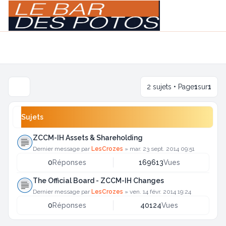
Light
Navigation menu
2 sujets • Page
1
sur
1
Sujets
ZCCM-IH Assets & Shareholding
Dernier message par
LesCrozes
»
mar. 23 sept. 2014 09:51
0
Réponses
169613
Vues
The Official Board - ZCCM-IH Changes
Dernier message par
LesCrozes
»
ven. 14 févr. 2014 19:24
0
Réponses
40124
Vues