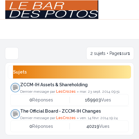
Light
Navigation menu
2 sujets • Page
1
sur
1
Sujets
ZCCM-IH Assets & Shareholding
Dernier message par
LesCrozes
»
mar. 23 sept. 2014 09:51
0
Réponses
169903
Vues
The Official Board - ZCCM-IH Changes
Dernier message par
LesCrozes
»
ven. 14 févr. 2014 19:24
0
Réponses
40219
Vues