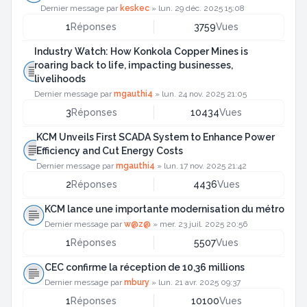
Dernier message par
keskec
»
lun. 29 déc. 2025 15:08
1
Réponses
3759
Vues
Industry Watch: How Konkola Copper Mines is
roaring back to life, impacting businesses,
livelihoods
Dernier message par
mgauthi4
»
lun. 24 nov. 2025 21:05
3
Réponses
10434
Vues
KCM Unveils First SCADA System to Enhance Power
Efficiency and Cut Energy Costs
Dernier message par
mgauthi4
»
lun. 17 nov. 2025 21:42
2
Réponses
4436
Vues
KCM lance une importante modernisation du métro
Dernier message par
w@z@
»
mer. 23 juil. 2025 20:56
1
Réponses
5507
Vues
CEC confirme la réception de 10,36 millions
Dernier message par
mbury
»
lun. 21 avr. 2025 09:37
1
Réponses
10100
Vues