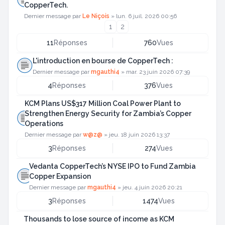
CopperTech.
Dernier message par
Le Niçois
»
lun. 6 juil. 2026 00:56
1
2
11
Réponses
760
Vues
L'introduction en bourse de CopperTech :
Dernier message par
mgauthi4
»
mar. 23 juin 2026 07:39
4
Réponses
376
Vues
KCM Plans US$317 Million Coal Power Plant to
Strengthen Energy Security for Zambia’s Copper
Operations
Dernier message par
w@z@
»
jeu. 18 juin 2026 13:37
3
Réponses
274
Vues
Vedanta CopperTech’s NYSE IPO to Fund Zambia
Copper Expansion
Dernier message par
mgauthi4
»
jeu. 4 juin 2026 20:21
3
Réponses
1474
Vues
Thousands to lose source of income as KCM