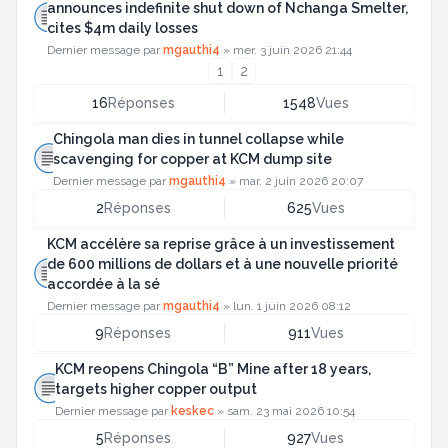
announces indefinite shut down of Nchanga Smelter,
cites $4m daily losses
Dernier message par
mgauthi4
»
mer. 3 juin 2026 21:44
1
2
16
Réponses
1548
Vues
Chingola man dies in tunnel collapse while
scavenging for copper at KCM dump site
Dernier message par
mgauthi4
»
mar. 2 juin 2026 20:07
2
Réponses
625
Vues
KCM accélère sa reprise grâce à un investissement
de 600 millions de dollars et à une nouvelle priorité
accordée à la sé
Dernier message par
mgauthi4
»
lun. 1 juin 2026 08:12
9
Réponses
911
Vues
KCM reopens Chingola “B” Mine after 18 years,
targets higher copper output
Dernier message par
keskec
»
sam. 23 mai 2026 10:54
5
Réponses
927
Vues