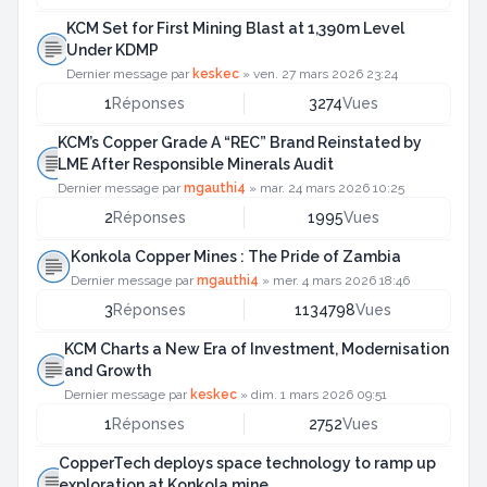
KCM Set for First Mining Blast at 1,390m Level
Under KDMP
Dernier message par
keskec
»
ven. 27 mars 2026 23:24
1
Réponses
3274
Vues
KCM’s Copper Grade A “REC” Brand Reinstated by
LME After Responsible Minerals Audit
Dernier message par
mgauthi4
»
mar. 24 mars 2026 10:25
2
Réponses
1995
Vues
Konkola Copper Mines : The Pride of Zambia
Dernier message par
mgauthi4
»
mer. 4 mars 2026 18:46
3
Réponses
1134798
Vues
KCM Charts a New Era of Investment, Modernisation
and Growth
Dernier message par
keskec
»
dim. 1 mars 2026 09:51
1
Réponses
2752
Vues
CopperTech deploys space technology to ramp up
exploration at Konkola mine