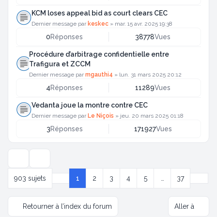
KCM loses appeal bid as court clears CEC
Dernier message par
keskec
»
mar. 15 avr. 2025 19:38
0
Réponses
38778
Vues
Procédure d’arbitrage confidentielle entre
Trafigura et ZCCM
Dernier message par
mgauthi4
»
lun. 31 mars 2025 20:12
4
Réponses
11289
Vues
Vedanta joue la montre contre CEC
Dernier message par
Le Niçois
»
jeu. 20 mars 2025 01:18
3
Réponses
171927
Vues
Options d’affichage et de tri
Suiva
903 sujets
1
2
3
4
5
…
37
Page
1
sur
37
Retourner à l’index du forum
Aller à