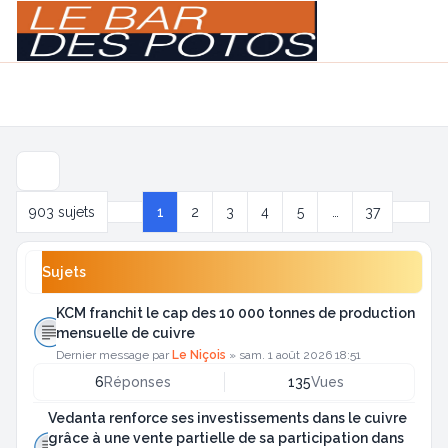
Light
Navigation menu
Suiva
903 sujets
1
2
3
4
5
…
37
Page
1
sur
37
Sujets
KCM franchit le cap des 10 000 tonnes de production
mensuelle de cuivre
Dernier message par
Le Niçois
»
sam. 1 août 2026 18:51
6
Réponses
135
Vues
Vedanta renforce ses investissements dans le cuivre
grâce à une vente partielle de sa participation dans