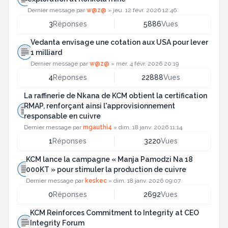
Dernier message par
w@z@
»
jeu. 12 févr. 2026 12:46
3
Réponses
5886
Vues
Vedanta envisage une cotation aux USA pour lever
1 milliard
Dernier message par
w@z@
»
mer. 4 févr. 2026 20:19
4
Réponses
22888
Vues
La raffinerie de Nkana de KCM obtient la certification
RMAP, renforçant ainsi l'approvisionnement
responsable en cuivre
Dernier message par
mgauthi4
»
dim. 18 janv. 2026 11:14
1
Réponses
3220
Vues
KCM lance la campagne « Manja Pamodzi Na 18
000KT » pour stimuler la production de cuivre
Dernier message par
keskec
»
dim. 18 janv. 2026 09:07
0
Réponses
2692
Vues
KCM Reinforces Commitment to Integrity at CEO
Integrity Forum