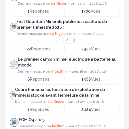
Dernier message par
Le Niçois
»
ven. 12 juin 2026 14:26
1
Réponses
1700
Vues
First Quantum Minerals publie les résultats du
premier trimestre 2026 :
Dernier message par
Le Niçois
»
sam. 2 mai 2026 19:01
1
2
3
22
Réponses
2924
Vues
Le premier camion minier électrique à batterie au
monde
Dernier message par
mgauthi4
»
sam. 18 avr. 2026 13:47
8
Réponses
1368
Vues
Cobre Panama: autorisation d'exploitation du
minerai stocké avant fermeture de la mine
Dernier message par
Le Niçois
»
sam. 18 avr. 2026 01:16
1
Réponses
2624
Vues
FQM Q4 2025
Dernier message par
keskec
»
ven. 27 mars 2026 21:12