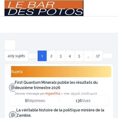
Light
Navigation menu
Suivan
409 sujets
1
2
3
4
5
…
17
Page
1
sur
17
Sujets
First Quantum Minerals publie les résultats du
deuxième trimestre 2026
Dernier message par
mgauthi4
»
mer. 29 juil. 2026 14:02
6
Réponses
136
Vues
La véritable histoire de la politique minière de la
Zambie.