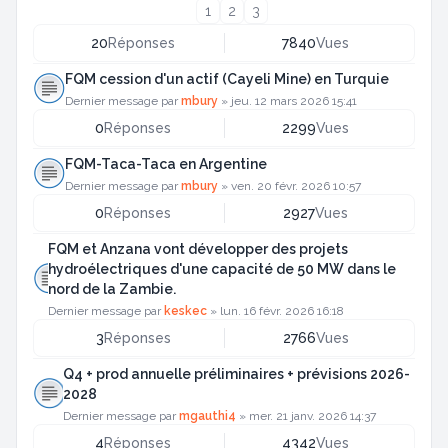
1
2
3
20
Réponses
7840
Vues
FQM cession d'un actif (Cayeli Mine) en Turquie
Dernier message par
mbury
»
jeu. 12 mars 2026 15:41
0
Réponses
2299
Vues
FQM-Taca-Taca en Argentine
Dernier message par
mbury
»
ven. 20 févr. 2026 10:57
0
Réponses
2927
Vues
FQM et Anzana vont développer des projets
hydroélectriques d'une capacité de 50 MW dans le
nord de la Zambie.
Dernier message par
keskec
»
lun. 16 févr. 2026 16:18
3
Réponses
2766
Vues
Q4 + prod annuelle préliminaires + prévisions 2026-
2028
Dernier message par
mgauthi4
»
mer. 21 janv. 2026 14:37
4
Réponses
4342
Vues