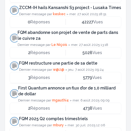
ZCCM-IH hails Kansanshi S3 project - Lusaka Times
Dernier message par
keskec
»
mer. 27 août 2025 18:51
0
Réponses
42227
Vues
FQM abandonne son projet de vente de parts dans
le cuivre za
Dernier message par
Le Niçois
»
mer. 27 août 2025 13:18
2
Réponses
5028
Vues
FQM restructure une partie de sa dette
Dernier message par
w@z@
»
jeu. 7 août 2025 09:24
3
Réponses
5779
Vues
First Quantum annonce un flux d’or de 1,0 milliard
de dollar
Dernier message par
mgauthi4
»
mer. 6 août 2025 09:09
2
Réponses
4738
Vues
FQM 2025 Q2 comptes trimestriels
Dernier message par
mbury
»
mer. 30 juil. 2025 12:06