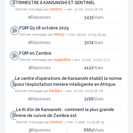
TRIMESTRE À KANSANSHI ET SENTINEL
Dernier message par
keskec
»
ven. 31 oct. 2025 18:26
0
Réponses
3435
Vues
FQM Q3 28 octobre 2025
Dernier message par
mbury
»
mer. 29 oct. 2025 09:44
0
Réponses
3074
Vues
FQM en Zambie
Dernier message par
mgauthi4
»
jeu. 23 oct. 2025 17:12
2
Réponses
4122
Vues
Le centre d'opérations de Kansanshi établit la norme
pour l'exploitation minière intelligente en Afrique
Dernier message par
keskec
»
ven. 10 oct. 2025 18:06
0
Réponses
3188
Vues
Le fil d'or de Kansanshi : comment la plus grande
mine de cuivre de Zambie est
Dernier message par
keskec
»
mar. 2 sept. 2025 18:25
3
Réponses
6662
Vues