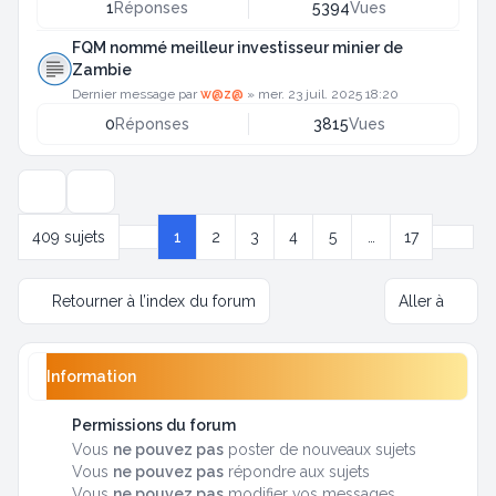
1
Réponses
5394
Vues
FQM nommé meilleur investisseur minier de
Zambie
Dernier message par
w@z@
»
mer. 23 juil. 2025 18:20
0
Réponses
3815
Vues
Options d’affichage et de tri
Suivan
409 sujets
1
2
3
4
5
…
17
Page
1
sur
17
Retourner à l’index du forum
Aller à
Information
Permissions du forum
Vous
ne pouvez pas
poster de nouveaux sujets
Vous
ne pouvez pas
répondre aux sujets
Vous
ne pouvez pas
modifier vos messages