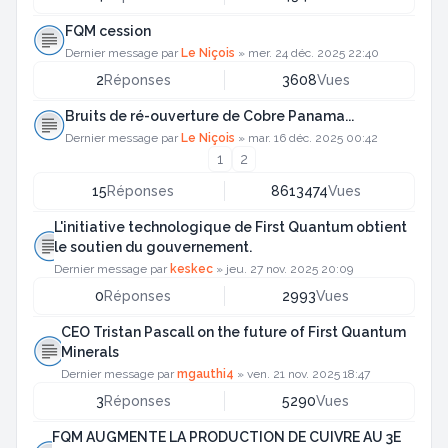
FQM cession
Dernier message par
Le Niçois
»
mer. 24 déc. 2025 22:40
2
Réponses
3608
Vues
Bruits de ré-ouverture de Cobre Panama...
Dernier message par
Le Niçois
»
mar. 16 déc. 2025 00:42
1
2
15
Réponses
8613474
Vues
L'initiative technologique de First Quantum obtient
le soutien du gouvernement.
Dernier message par
keskec
»
jeu. 27 nov. 2025 20:09
0
Réponses
2993
Vues
CEO Tristan Pascall on the future of First Quantum
Minerals
Dernier message par
mgauthi4
»
ven. 21 nov. 2025 18:47
3
Réponses
5290
Vues
FQM AUGMENTE LA PRODUCTION DE CUIVRE AU 3E