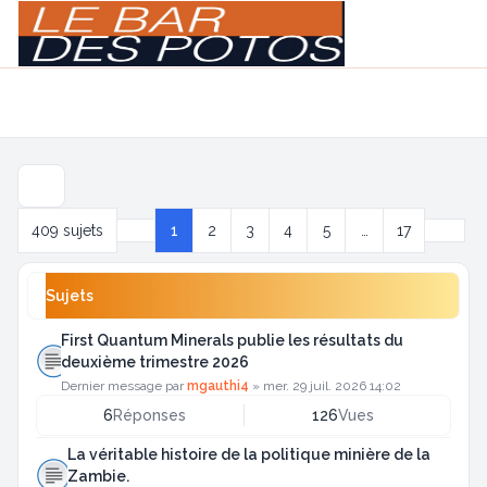
Light
Navigation menu
Suivan
409 sujets
1
2
3
4
5
…
17
Page
1
sur
17
Sujets
First Quantum Minerals publie les résultats du
deuxième trimestre 2026
Dernier message par
mgauthi4
»
mer. 29 juil. 2026 14:02
6
Réponses
126
Vues
La véritable histoire de la politique minière de la
Zambie.