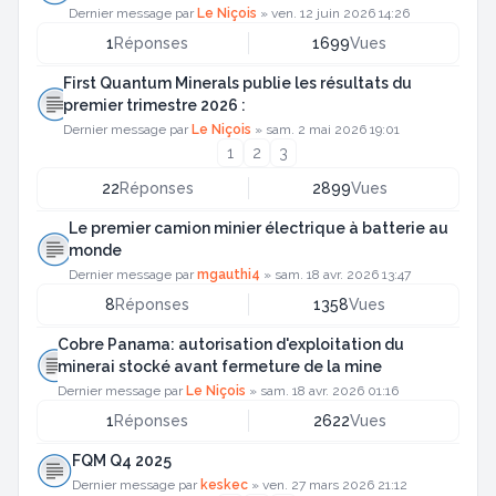
Dernier message par
Le Niçois
»
ven. 12 juin 2026 14:26
1
Réponses
1699
Vues
First Quantum Minerals publie les résultats du
premier trimestre 2026 :
Dernier message par
Le Niçois
»
sam. 2 mai 2026 19:01
1
2
3
22
Réponses
2899
Vues
Le premier camion minier électrique à batterie au
monde
Dernier message par
mgauthi4
»
sam. 18 avr. 2026 13:47
8
Réponses
1358
Vues
Cobre Panama: autorisation d'exploitation du
minerai stocké avant fermeture de la mine
Dernier message par
Le Niçois
»
sam. 18 avr. 2026 01:16
1
Réponses
2622
Vues
FQM Q4 2025
Dernier message par
keskec
»
ven. 27 mars 2026 21:12