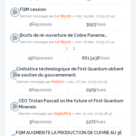
FQM cession
Dernier message par
Le Niçois
»
mer. 24 déc. 2025 22:40
2
Réponses
3593
Vues
Bruits de ré-ouverture de Cobre Panama...
Dernier message par
Le Niçois
»
mar. 16 déc. 2025 00:42
1
2
15
Réponses
8613438
Vues
L'initiative technologique de First Quantum obtient
le soutien du gouvernement.
Dernier message par
keskec
»
jeu. 27 nov. 2025 20:09
0
Réponses
2979
Vues
CEO Tristan Pascall on the future of First Quantum
Minerals
Dernier message par
mgauthi4
»
ven. 21 nov. 2025 18:47
3
Réponses
5272
Vues
FQM AUGMENTE LA PRODUCTION DE CUIVRE AU 3E