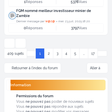
1
Réponses
5378
Vues
FQM nommé meilleur investisseur minier de
Zambie
Dernier message par
w@z@
»
mer. 23 juil. 2025 18:20
0
Réponses
3797
Vues
Options d’affichage et de tri
Suivan
409 sujets
1
2
3
4
5
…
17
Page
1
sur
17
Retourner à l’index du forum
Aller à
Information
Permissions du forum
Vous
ne pouvez pas
poster de nouveaux sujets
Vous
ne pouvez pas
répondre aux sujets
Vous
ne pouvez pas
modifier vos messages