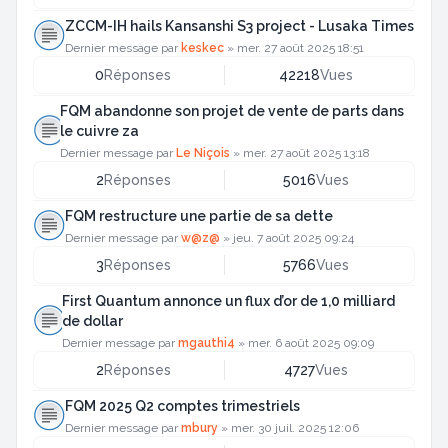
ZCCM-IH hails Kansanshi S3 project - Lusaka Times
Dernier message par
keskec
»
mer. 27 août 2025 18:51
0
Réponses
42218
Vues
FQM abandonne son projet de vente de parts dans
le cuivre za
Dernier message par
Le Niçois
»
mer. 27 août 2025 13:18
2
Réponses
5016
Vues
FQM restructure une partie de sa dette
Dernier message par
w@z@
»
jeu. 7 août 2025 09:24
3
Réponses
5766
Vues
First Quantum annonce un flux d’or de 1,0 milliard
de dollar
Dernier message par
mgauthi4
»
mer. 6 août 2025 09:09
2
Réponses
4727
Vues
FQM 2025 Q2 comptes trimestriels
Dernier message par
mbury
»
mer. 30 juil. 2025 12:06