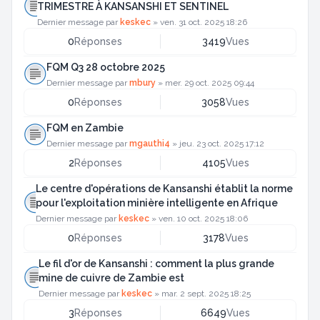
TRIMESTRE À KANSANSHI ET SENTINEL
Dernier message par
keskec
»
ven. 31 oct. 2025 18:26
0
Réponses
3419
Vues
FQM Q3 28 octobre 2025
Dernier message par
mbury
»
mer. 29 oct. 2025 09:44
0
Réponses
3058
Vues
FQM en Zambie
Dernier message par
mgauthi4
»
jeu. 23 oct. 2025 17:12
2
Réponses
4105
Vues
Le centre d'opérations de Kansanshi établit la norme
pour l'exploitation minière intelligente en Afrique
Dernier message par
keskec
»
ven. 10 oct. 2025 18:06
0
Réponses
3178
Vues
Le fil d'or de Kansanshi : comment la plus grande
mine de cuivre de Zambie est
Dernier message par
keskec
»
mar. 2 sept. 2025 18:25
3
Réponses
6649
Vues