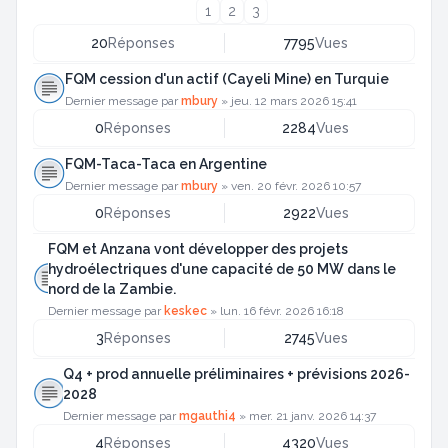
1
2
3
20
Réponses
7795
Vues
FQM cession d'un actif (Cayeli Mine) en Turquie
Dernier message par
mbury
»
jeu. 12 mars 2026 15:41
0
Réponses
2284
Vues
FQM-Taca-Taca en Argentine
Dernier message par
mbury
»
ven. 20 févr. 2026 10:57
0
Réponses
2922
Vues
FQM et Anzana vont développer des projets
hydroélectriques d'une capacité de 50 MW dans le
nord de la Zambie.
Dernier message par
keskec
»
lun. 16 févr. 2026 16:18
3
Réponses
2745
Vues
Q4 + prod annuelle préliminaires + prévisions 2026-
2028
Dernier message par
mgauthi4
»
mer. 21 janv. 2026 14:37
4
Réponses
4320
Vues