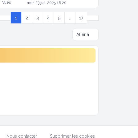
Vues
mer. 23 juil. 2025 18:20
Suivante
1
2
3
4
5
…
17
Page
1
sur
17
Aller à
Nous contacter
Supprimer les cookies