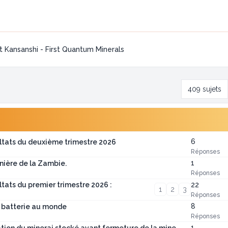
 Kansanshi - First Quantum Minerals
409 sujets
6
ultats du deuxième trimestre 2026
Réponses
1
inière de la Zambie.
Réponses
22
ltats du premier trimestre 2026 :
1
2
3
Réponses
8
à batterie au monde
Réponses
1