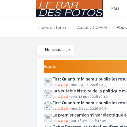
FAQ
Index du forum
About ZCCM-IH
About
Nouveau sujet
Sujets
First Quantum Minerals publie les rés
par
w@z@
»
mer. 29 juil. 2026 10:55
La véritable histoire de la politique m
par
w@z@
»
ven. 12 juin 2026 10:42
First Quantum Minerals publie les résu
par
w@z@
»
mer. 29 avr. 2026 09:35
Le premier camion minier électrique 
par
w@z@
»
jeu. 16 avr. 2026 17:09