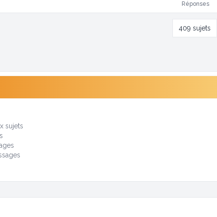
Réponses
409 sujets
i
 sujets
s
ages
ssages
s