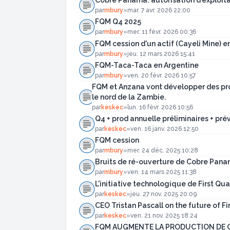
Cobre Panama: autorisation d'exploita
par
mbury
»
mar. 7 avr. 2026 22:00
FQM Q4 2025
par
mbury
»
mer. 11 févr. 2026 00:36
FQM cession d'un actif (Cayeli Mine) e
par
mbury
»
jeu. 12 mars 2026 15:41
FQM-Taca-Taca en Argentine
par
mbury
»
ven. 20 févr. 2026 10:57
FQM et Anzana vont développer des pr
le nord de la Zambie.
par
keskec
»
lun. 16 févr. 2026 10:56
Q4 + prod annuelle préliminaires + pr
par
keskec
»
ven. 16 janv. 2026 12:50
FQM cession
par
mbury
»
mer. 24 déc. 2025 10:28
Bruits de ré-ouverture de Cobre Panam
par
mbury
»
ven. 14 mars 2025 11:38
L'initiative technologique de First Q
par
keskec
»
jeu. 27 nov. 2025 20:09
CEO Tristan Pascall on the future of F
par
keskec
»
ven. 21 nov. 2025 18:24
FQM AUGMENTE LA PRODUCTION DE CU