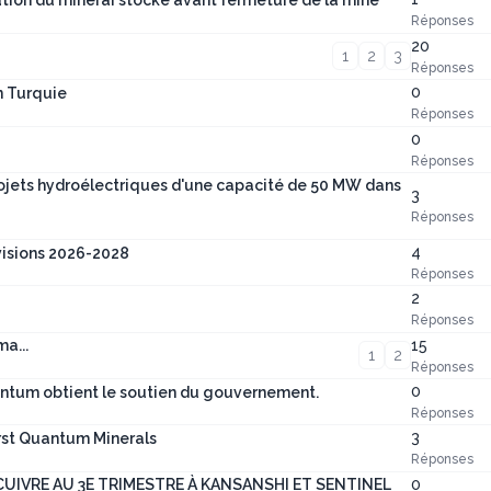
tion du minerai stocké avant fermeture de la mine
Réponses
20
1
2
3
Réponses
0
n Turquie
Réponses
0
Réponses
ojets hydroélectriques d'une capacité de 50 MW dans
3
Réponses
4
évisions 2026-2028
Réponses
2
Réponses
15
a...
1
2
Réponses
0
uantum obtient le soutien du gouvernement.
Réponses
3
irst Quantum Minerals
Réponses
0
IVRE AU 3E TRIMESTRE À KANSANSHI ET SENTINEL