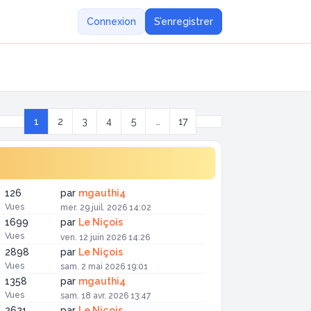
Connexion
S’enregistrer
Suivante
1
2
3
4
5
…
17
Page
1
sur
17
126
par
mgauthi4
Vues
mer. 29 juil. 2026 14:02
1699
par
Le Niçois
Vues
ven. 12 juin 2026 14:26
2898
par
Le Niçois
Vues
sam. 2 mai 2026 19:01
1358
par
mgauthi4
Vues
sam. 18 avr. 2026 13:47
2621
par
Le Niçois