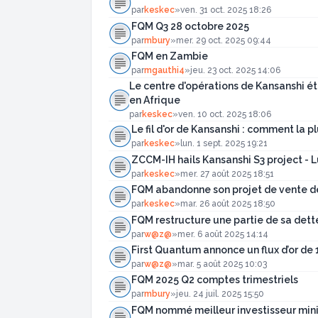
par
keskec
»
ven. 31 oct. 2025 18:26
FQM Q3 28 octobre 2025
par
mbury
»
mer. 29 oct. 2025 09:44
FQM en Zambie
par
mgauthi4
»
jeu. 23 oct. 2025 14:06
Le centre d'opérations de Kansanshi éta
en Afrique
par
keskec
»
ven. 10 oct. 2025 18:06
Le fil d'or de Kansanshi : comment la 
par
keskec
»
lun. 1 sept. 2025 19:21
ZCCM-IH hails Kansanshi S3 project -
par
keskec
»
mer. 27 août 2025 18:51
FQM abandonne son projet de vente de 
par
keskec
»
mar. 26 août 2025 18:50
FQM restructure une partie de sa dett
par
w@z@
»
mer. 6 août 2025 14:14
First Quantum annonce un flux d’or de 1
par
w@z@
»
mar. 5 août 2025 10:03
FQM 2025 Q2 comptes trimestriels
par
mbury
»
jeu. 24 juil. 2025 15:50
FQM nommé meilleur investisseur min