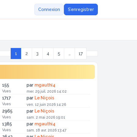
Connexion
S’enregistrer
Suivante
1
2
3
4
5
…
17
Page
1
sur
17
155
par
mgauthi4
Vues
mer. 29 juil. 2026 14:02
1717
par
Le Niçois
Vues
ven. 12 juin 2026 14:26
2965
par
Le Niçois
Vues
sam. 2 mai 2026 19:01
1385
par
mgauthi4
Vues
sam. 18 avr. 2026 13:47
2643
par
Le Niçois