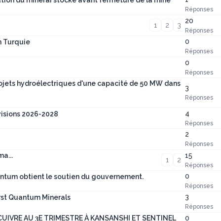
tion du minerai stocké avant fermeture de la mine
Réponses
20
1
2
3
Réponses
0
n Turquie
Réponses
0
Réponses
ojets hydroélectriques d'une capacité de 50 MW dans
3
Réponses
4
évisions 2026-2028
Réponses
2
Réponses
15
a...
1
2
Réponses
0
uantum obtient le soutien du gouvernement.
Réponses
3
irst Quantum Minerals
Réponses
0
IVRE AU 3E TRIMESTRE À KANSANSHI ET SENTINEL