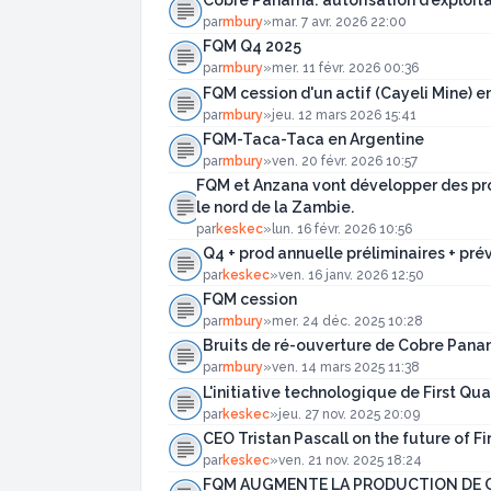
Cobre Panama: autorisation d'exploita
par
mbury
»
mar. 7 avr. 2026 22:00
FQM Q4 2025
par
mbury
»
mer. 11 févr. 2026 00:36
FQM cession d'un actif (Cayeli Mine) e
par
mbury
»
jeu. 12 mars 2026 15:41
FQM-Taca-Taca en Argentine
par
mbury
»
ven. 20 févr. 2026 10:57
FQM et Anzana vont développer des pr
le nord de la Zambie.
par
keskec
»
lun. 16 févr. 2026 10:56
Q4 + prod annuelle préliminaires + pr
par
keskec
»
ven. 16 janv. 2026 12:50
FQM cession
par
mbury
»
mer. 24 déc. 2025 10:28
Bruits de ré-ouverture de Cobre Panam
par
mbury
»
ven. 14 mars 2025 11:38
L'initiative technologique de First Q
par
keskec
»
jeu. 27 nov. 2025 20:09
CEO Tristan Pascall on the future of F
par
keskec
»
ven. 21 nov. 2025 18:24
FQM AUGMENTE LA PRODUCTION DE CU