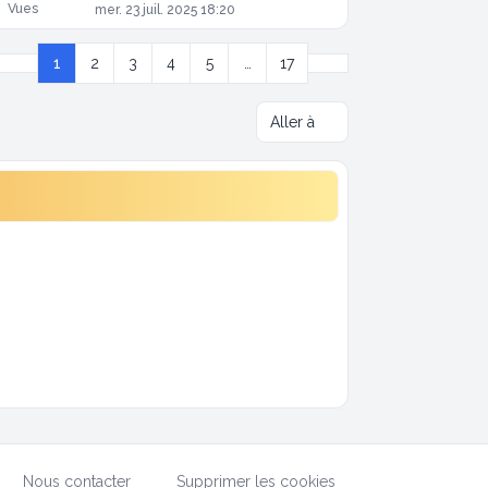
Vues
mer. 23 juil. 2025 18:20
Suivante
1
2
3
4
5
…
17
Page
1
sur
17
Aller à
Nous contacter
Supprimer les cookies