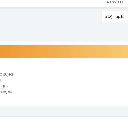
Réponses
409 sujets
i
 sujets
s
ages
ssages
s