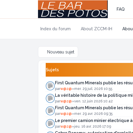
FAQ
Index du forum
About ZCCM-IH
About
Nouveau sujet
Sujets
First Quantum Minerals publie les rés
par
w@z@
»
mer. 29 juil. 2026 10:55
La véritable histoire de la politique m
par
w@z@
»
ven. 12 juin 2026 10:42
First Quantum Minerals publie les résu
par
w@z@
»
mer. 29 avr. 2026 09:35
Le premier camion minier électrique 
par
w@z@
»
jeu. 16 avr. 2026 17:09