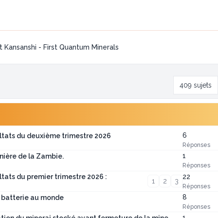
 Kansanshi - First Quantum Minerals
409 sujets
6
ultats du deuxième trimestre 2026
Réponses
1
inière de la Zambie.
Réponses
22
ltats du premier trimestre 2026 :
1
2
3
Réponses
8
à batterie au monde
Réponses
1