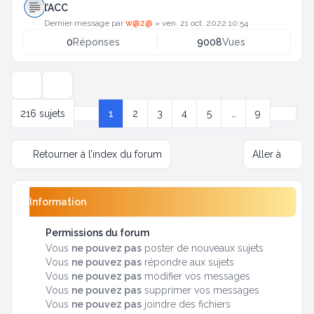
l’ACC
Dernier message par
w@z@
»
ven. 21 oct. 2022 10:54
0
Réponses
9008
Vues
Options d’affichage et de tri
Suivan
216 sujets
1
2
3
4
5
…
9
Page
1
sur
9
Retourner à l’index du forum
Aller à
Information
Permissions du forum
Vous
ne pouvez pas
poster de nouveaux sujets
Vous
ne pouvez pas
répondre aux sujets
Vous
ne pouvez pas
modifier vos messages
Vous
ne pouvez pas
supprimer vos messages
Vous
ne pouvez pas
joindre des fichiers