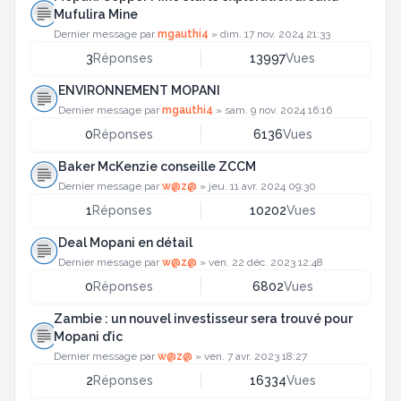
Mufulira Mine
Dernier message par
mgauthi4
»
dim. 17 nov. 2024 21:33
3
Réponses
13997
Vues
ENVIRONNEMENT MOPANI
Dernier message par
mgauthi4
»
sam. 9 nov. 2024 16:16
0
Réponses
6136
Vues
Baker McKenzie conseille ZCCM
Dernier message par
w@z@
»
jeu. 11 avr. 2024 09:30
1
Réponses
10202
Vues
Deal Mopani en détail
Dernier message par
w@z@
»
ven. 22 déc. 2023 12:48
0
Réponses
6802
Vues
Zambie : un nouvel investisseur sera trouvé pour
Mopani d’ic
Dernier message par
w@z@
»
ven. 7 avr. 2023 18:27
2
Réponses
16334
Vues