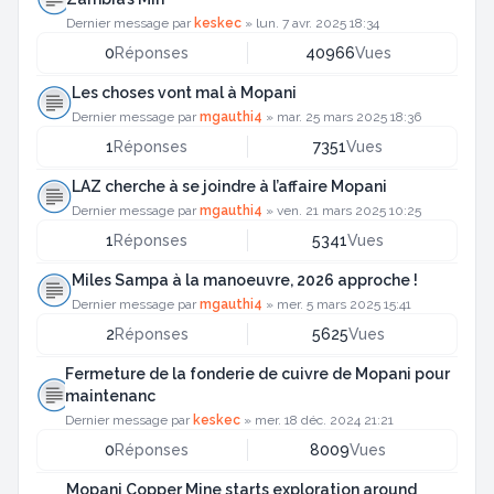
Dernier message par
keskec
»
lun. 7 avr. 2025 18:34
0
Réponses
40966
Vues
Les choses vont mal à Mopani
Dernier message par
mgauthi4
»
mar. 25 mars 2025 18:36
1
Réponses
7351
Vues
LAZ cherche à se joindre à l’affaire Mopani
Dernier message par
mgauthi4
»
ven. 21 mars 2025 10:25
1
Réponses
5341
Vues
Miles Sampa à la manoeuvre, 2026 approche !
Dernier message par
mgauthi4
»
mer. 5 mars 2025 15:41
2
Réponses
5625
Vues
Fermeture de la fonderie de cuivre de Mopani pour
maintenanc
Dernier message par
keskec
»
mer. 18 déc. 2024 21:21
0
Réponses
8009
Vues
Mopani Copper Mine starts exploration around