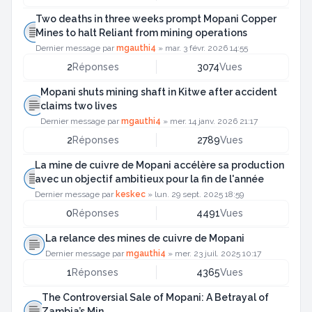
Two deaths in three weeks prompt Mopani Copper
Mines to halt Reliant from mining operations
Dernier message par
mgauthi4
»
mar. 3 févr. 2026 14:55
2
Réponses
3074
Vues
Mopani shuts mining shaft in Kitwe after accident
claims two lives
Dernier message par
mgauthi4
»
mer. 14 janv. 2026 21:17
2
Réponses
2789
Vues
La mine de cuivre de Mopani accélère sa production
avec un objectif ambitieux pour la fin de l'année
Dernier message par
keskec
»
lun. 29 sept. 2025 18:59
0
Réponses
4491
Vues
La relance des mines de cuivre de Mopani
Dernier message par
mgauthi4
»
mer. 23 juil. 2025 10:17
1
Réponses
4365
Vues
The Controversial Sale of Mopani: A Betrayal of
Zambia’s Min