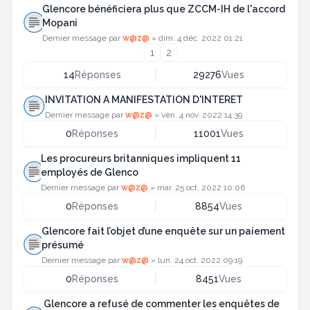
Glencore bénéficiera plus que ZCCM-IH de l'accord
Mopani
Dernier message par
w@z@
»
dim. 4 déc. 2022 01:21
1
2
14
Réponses
29276
Vues
INVITATION A MANIFESTATION D'INTERET
Dernier message par
w@z@
»
ven. 4 nov. 2022 14:39
0
Réponses
11001
Vues
Les procureurs britanniques impliquent 11
employés de Glenco
Dernier message par
w@z@
»
mar. 25 oct. 2022 10:06
0
Réponses
8854
Vues
Glencore fait l’objet d’une enquête sur un paiement
présumé
Dernier message par
w@z@
»
lun. 24 oct. 2022 09:19
0
Réponses
8451
Vues
Glencore a refusé de commenter les enquêtes de