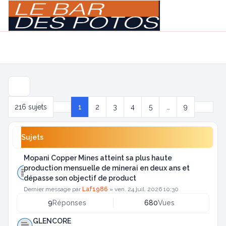
Light
Navigation menu
Suivan
216 sujets
1
2
3
4
5
…
9
Page
1
sur
9
Sujets
Mopani Copper Mines atteint sa plus haute
production mensuelle de minerai en deux ans et
dépasse son objectif de product
Dernier message par
Laf1986
»
ven. 24 juil. 2026 10:30
9
Réponses
680
Vues
GLENCORE