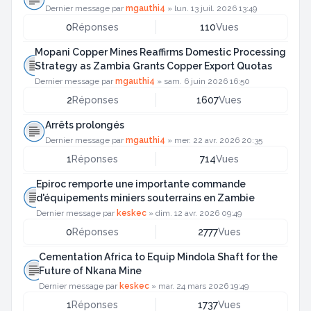
Dernier message par
mgauthi4
»
lun. 13 juil. 2026 13:49
0
Réponses
110
Vues
Mopani Copper Mines Reaffirms Domestic Processing
Strategy as Zambia Grants Copper Export Quotas
Dernier message par
mgauthi4
»
sam. 6 juin 2026 16:50
2
Réponses
1607
Vues
Arrêts prolongés
Dernier message par
mgauthi4
»
mer. 22 avr. 2026 20:35
1
Réponses
714
Vues
Epiroc remporte une importante commande
d'équipements miniers souterrains en Zambie
Dernier message par
keskec
»
dim. 12 avr. 2026 09:49
0
Réponses
2777
Vues
Cementation Africa to Equip Mindola Shaft for the
Future of Nkana Mine
Dernier message par
keskec
»
mar. 24 mars 2026 19:49
1
Réponses
1737
Vues