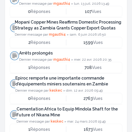
Dernier message par
mgauthi4
»
lun. 13 juil. 2026 13:49
0
Réponses
107
Vues
Mopani Copper Mines Reaffirms Domestic Processing
Strategy as Zambia Grants Copper Export Quotas
Dernier message par
mgauthi4
»
sam. 6 juin 2026 16:50
2
Réponses
1599
Vues
Arrêts prolongés
Dernier message par
mgauthi4
»
mer. 22 avr. 2026 20:35
1
Réponses
708
Vues
Epiroc remporte une importante commande
d'équipements miniers souterrains en Zambie
Dernier message par
keskec
»
dim. 12 avr. 2026 09:49
0
Réponses
2763
Vues
Cementation Africa to Equip Mindola Shaft for the
Future of Nkana Mine
Dernier message par
keskec
»
mar. 24 mars 2026 19:49
1
Réponses
1673
Vues