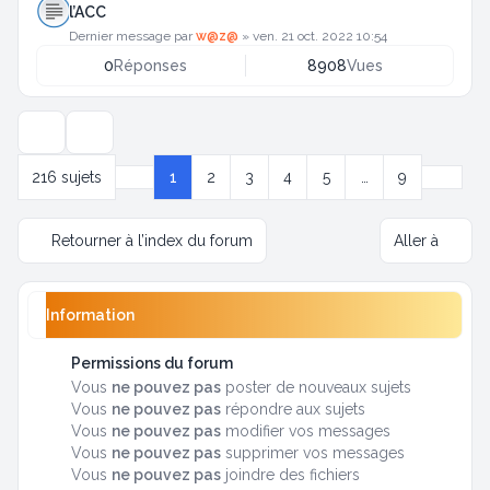
l’ACC
Dernier message par
w@z@
»
ven. 21 oct. 2022 10:54
0
Réponses
8908
Vues
Options d’affichage et de tri
Suivan
216 sujets
1
2
3
4
5
…
9
Page
1
sur
9
Retourner à l’index du forum
Aller à
Information
Permissions du forum
Vous
ne pouvez pas
poster de nouveaux sujets
Vous
ne pouvez pas
répondre aux sujets
Vous
ne pouvez pas
modifier vos messages
Vous
ne pouvez pas
supprimer vos messages
Vous
ne pouvez pas
joindre des fichiers