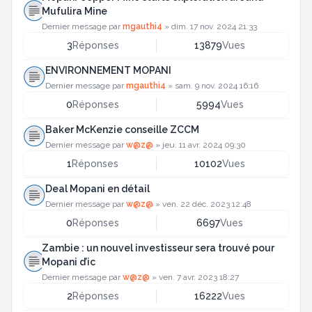
Mufulira Mine
Dernier message par
mgauthi4
»
dim. 17 nov. 2024 21:33
3
Réponses
13879
Vues
ENVIRONNEMENT MOPANI
Dernier message par
mgauthi4
»
sam. 9 nov. 2024 16:16
0
Réponses
5994
Vues
Baker McKenzie conseille ZCCM
Dernier message par
w@z@
»
jeu. 11 avr. 2024 09:30
1
Réponses
10102
Vues
Deal Mopani en détail
Dernier message par
w@z@
»
ven. 22 déc. 2023 12:48
0
Réponses
6697
Vues
Zambie : un nouvel investisseur sera trouvé pour
Mopani d’ic
Dernier message par
w@z@
»
ven. 7 avr. 2023 18:27
2
Réponses
16222
Vues