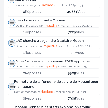
Dernier message par
keskec
»
lun. 7 avr. 2025 18:34
0
Réponses
40881
Vues
Les choses vont mal à Mopani
Dernier message par
mgauthi4
»
mar. 25 mars 2025 18:36
1
Réponses
7229
Vues
LAZ cherche à se joindre à l’affaire Mopani
Dernier message par
mgauthi4
»
ven. 21 mars 2025 10:25
1
Réponses
5237
Vues
Miles Sampa à la manoeuvre, 2026 approche !
Dernier message par
mgauthi4
»
mer. 5 mars 2025 15:41
2
Réponses
5509
Vues
Fermeture de la fonderie de cuivre de Mopani pour
maintenanc
Dernier message par
keskec
»
mer. 18 déc. 2024 21:21
0
Réponses
7908
Vues
Mopani Copper Mine starts exploration around