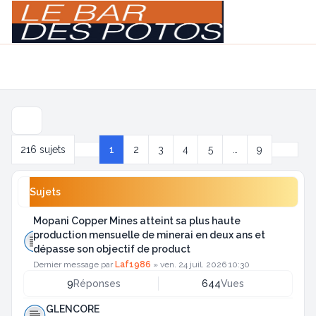
Light
Navigation menu
Suivan
216 sujets
1
2
3
4
5
…
9
Page
1
sur
9
Sujets
Mopani Copper Mines atteint sa plus haute
production mensuelle de minerai en deux ans et
dépasse son objectif de product
Dernier message par
Laf1986
»
ven. 24 juil. 2026 10:30
9
Réponses
644
Vues
GLENCORE