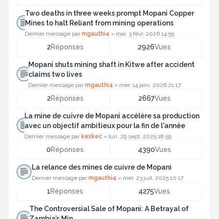
Two deaths in three weeks prompt Mopani Copper
Mines to halt Reliant from mining operations
Dernier message par
mgauthi4
»
mar. 3 févr. 2026 14:55
2
Réponses
2926
Vues
Mopani shuts mining shaft in Kitwe after accident
claims two lives
Dernier message par
mgauthi4
»
mer. 14 janv. 2026 21:17
2
Réponses
2667
Vues
La mine de cuivre de Mopani accélère sa production
avec un objectif ambitieux pour la fin de l'année
Dernier message par
keskec
»
lun. 29 sept. 2025 18:59
0
Réponses
4390
Vues
La relance des mines de cuivre de Mopani
Dernier message par
mgauthi4
»
mer. 23 juil. 2025 10:17
1
Réponses
4275
Vues
The Controversial Sale of Mopani: A Betrayal of
Zambia’s Min