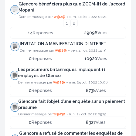
Glencore bénéficiera plus que ZCCM-IH de l'accord
Mopani
Dernier message par
w@z@
»
dim. 4 déc. 2022 01:21
1
2
14
Réponses
29096
Vues
INVITATION A MANIFESTATION D'INTERET
Dernier message par
w@z@
»
ven. 4 nov. 2022 14:39
0
Réponses
10920
Vues
Les procureurs britanniques impliquent 11
employés de Glenco
Dernier message par
w@z@
»
mar. 25 oct. 2022 10:06
0
Réponses
8738
Vues
Glencore fait l’objet d’une enquête sur un paiement
présumé
Dernier message par
w@z@
»
lun. 24 oct. 2022 09:19
0
Réponses
8327
Vues
Glencore a refusé de commenter les enquêtes de