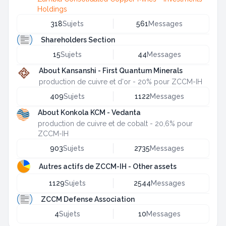
Holdings
318
Sujets
561
Messages
Shareholders Section
15
Sujets
44
Messages
About Kansanshi - First Quantum Minerals
production de cuivre et d'or - 20% pour ZCCM-IH
409
Sujets
1122
Messages
About Konkola KCM - Vedanta
production de cuivre et de cobalt - 20,6% pour
ZCCM-IH
903
Sujets
2735
Messages
Autres actifs de ZCCM-IH - Other assets
1129
Sujets
2544
Messages
ZCCM Defense Association
4
Sujets
10
Messages