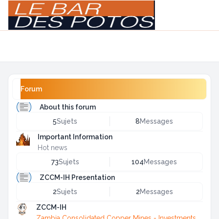
Light
Navigation menu
Forum
About this forum
5
Sujets
8
Messages
Important Information
Hot news
73
Sujets
104
Messages
ZCCM-IH Presentation
2
Sujets
2
Messages
ZCCM-IH
Zambia Consolidated Copper Mines - Investments