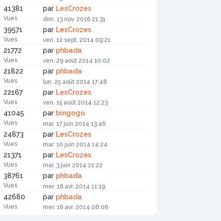
41381
par
LesCrozes
Vues
dim. 13 nov. 2016 21:31
39571
par
LesCrozes
Vues
ven. 12 sept. 2014 09:21
21772
par
phbada
Vues
ven. 29 août 2014 10:02
21822
par
phbada
Vues
lun. 25 août 2014 17:48
22167
par
LesCrozes
Vues
ven. 15 août 2014 12:23
41045
par
bingogo
Vues
mar. 17 juin 2014 13:46
24873
par
LesCrozes
Vues
mar. 10 juin 2014 14:24
21371
par
LesCrozes
Vues
mar. 3 juin 2014 21:22
38761
par
phbada
Vues
mer. 16 avr. 2014 11:19
42680
par
phbada
Vues
mer. 16 avr. 2014 08:06