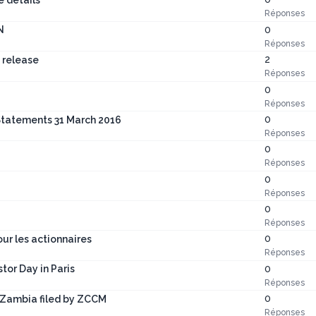
e details
Réponses
0
N
Réponses
2
 release
Réponses
0
Réponses
0
Statements 31 March 2016
Réponses
0
Réponses
0
Réponses
0
Réponses
0
our les actionnaires
Réponses
0
tor Day in Paris
Réponses
0
r Zambia filed by ZCCM
Réponses