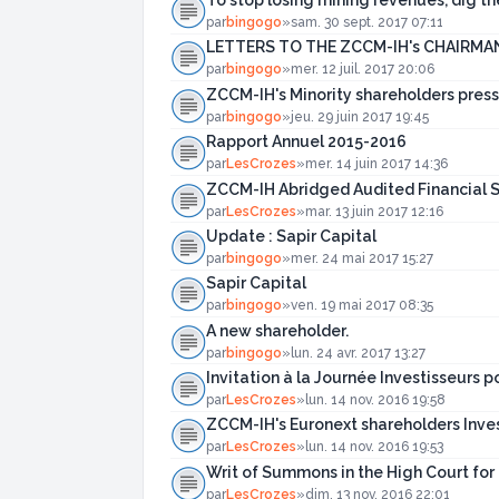
To stop losing mining revenues, dig th
par
bingogo
»
sam. 30 sept. 2017 07:11
LETTERS TO THE ZCCM-IH's CHAIRMA
par
bingogo
»
mer. 12 juil. 2017 20:06
ZCCM-IH's Minority shareholders press
par
bingogo
»
jeu. 29 juin 2017 19:45
Rapport Annuel 2015-2016
par
LesCrozes
»
mer. 14 juin 2017 14:36
ZCCM-IH Abridged Audited Financial 
par
LesCrozes
»
mar. 13 juin 2017 12:16
Update : Sapir Capital
par
bingogo
»
mer. 24 mai 2017 15:27
Sapir Capital
par
bingogo
»
ven. 19 mai 2017 08:35
A new shareholder.
par
bingogo
»
lun. 24 avr. 2017 13:27
Invitation à la Journée Investisseurs p
par
LesCrozes
»
lun. 14 nov. 2016 19:58
ZCCM-IH's Euronext shareholders Inves
par
LesCrozes
»
lun. 14 nov. 2016 19:53
Writ of Summons in the High Court fo
par
LesCrozes
»
dim. 13 nov. 2016 22:01