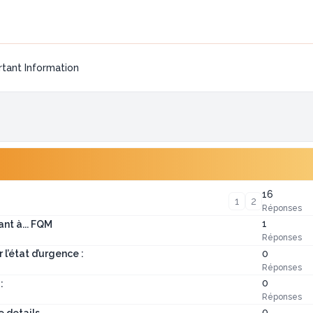
tant Information
16
1
2
Réponses
1
nt à... FQM
Réponses
0
’état d’urgence :
Réponses
0
:
Réponses
0