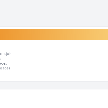
i
 sujets
s
ages
ssages
s