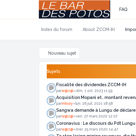
FAQ
Index du forum
About ZCCM-IH
Impor
Nouveau sujet
Sujets
Fiscalité des dividendes ZCCM-IH
par
w@z@
»
dim. 1 oct. 2023 11:59
Acquisition Mopani et.. montant revena
par
mbury
»
lun. 26 juil. 2021 18:58
Sangwa demande à Lungu de déclarer l
par
w@z@
»
ven. 27 mars 2020 12:07
Coronavius : Le discours du Pdt Lungu 
par
w@z@
»
mer. 25 mars 2020 14:47