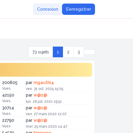
Connexion
S’enregistrer
Suivante
73 sujets
1
2
3
200805
par
mgauthi4
Vues
ven. 31 oct. 2025 15:05
42150
par
w@z@
Vues
lun. 26 juil. 2021 19:51
30714
par
w@z@
Vues
ven. 27 mars 2020 12:07
22790
par
w@z@
Vues
mer. 25 mars 2020 14:47
54570
par
bingogo