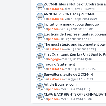
ZCCM-IH files a Notice of Arbitration 
par
LesCrozes
»
dim. 13 nov. 2016 21:31
ANNUAL REPORT 2014 ZCCM-IH
par
LesCrozes
»
ven. 12 sept. 2014 09:21
Invitation a mandat pour Bingogo
par
phbada
»
ven. 29 août 2014 10:02
Elections de 2 représentants suppléan
par
phbada
»
lun. 25 août 2014 17:48
The most stupid and incompetent buye
par
LesCrozes
»
ven. 15 août 2014 12:23
First Quantum’s Zambia Unit Said to P
par
bingogo
»
mar. 17 juin 2014 13:46
Trading Statement
par
LesCrozes
»
mar. 10 juin 2014 14:24
Surveillons le site de ZCCM-IH
par
LesCrozes
»
mar. 3 juin 2014 21:22
Article Boursier.com
par
phbada
»
mer. 16 avr. 2014 11:19
CLAW BACK RIGHTS OFFER FINALIS
par
phbada
»
mer. 16 avr. 2014 08:06