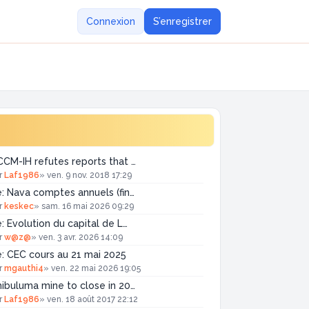
Connexion
S’enregistrer
CM-IH refutes reports that …
r
Laf1986
»
ven. 9 nov. 2018 17:29
: Nava comptes annuels (fin…
r
keskec
»
sam. 16 mai 2026 09:29
: Evolution du capital de L…
r
w@z@
»
ven. 3 avr. 2026 14:09
: CEC cours au 21 mai 2025
r
mgauthi4
»
ven. 22 mai 2026 19:05
ibuluma mine to close in 20…
r
Laf1986
»
ven. 18 août 2017 22:12