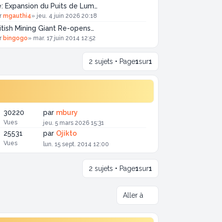
: Expansion du Puits de Lum…
r
mgauthi4
»
jeu. 4 juin 2026 20:18
itish Mining Giant Re-opens…
r
bingogo
»
mar. 17 juin 2014 12:52
2 sujets • Page
1
sur
1
30220
par
mbury
Vues
jeu. 5 mars 2026 15:31
25531
par
Ojikto
Vues
lun. 15 sept. 2014 12:00
2 sujets • Page
1
sur
1
Aller à