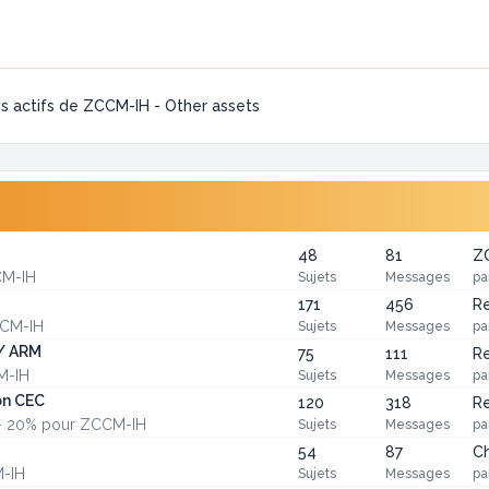
s actifs de ZCCM-IH - Other assets
48
81
ZC
CM-IH
Sujets
Messages
pa
171
456
Re
CCM-IH
Sujets
Messages
pa
 / ARM
75
111
Re
M-IH
Sujets
Messages
pa
on CEC
120
318
Re
té - 20% pour ZCCM-IH
Sujets
Messages
pa
54
87
Ch
M-IH
Sujets
Messages
pa