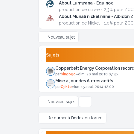
About Lumwana - Equinox
production de cuivre - 2,3% pour ZC
About Munali nickel mine - Albidon 
production de Nickel - 1,0% pour ZC
Nouveau sujet
Sujets
Copperbelt Energy Corporation record
par
bingogo
»
dim. 20 mai 2018 07:36
Mise à jour des Autres actifs
par
Ojikto
»
lun. 15 sept. 2014 12:00
Nouveau sujet
Options d’affichage et de tr
Retourner à l’index du forum