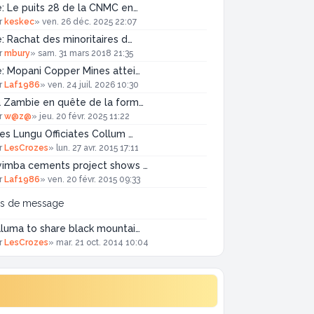
: Le puits 28 de la CNMC en…
r
keskec
»
ven. 26 déc. 2025 22:07
: Rachat des minoritaires d…
r
mbury
»
sam. 31 mars 2018 21:35
: Mopani Copper Mines attei…
r
Laf1986
»
ven. 24 juil. 2026 10:30
 Zambie en quête de la form…
r
w@z@
»
jeu. 20 févr. 2025 11:22
es Lungu Officiates Collum …
r
LesCrozes
»
lun. 27 avr. 2015 17:11
yimba cements project shows …
r
Laf1986
»
ven. 20 févr. 2015 09:33
as de message
luma to share black mountai…
r
LesCrozes
»
mar. 21 oct. 2014 10:04