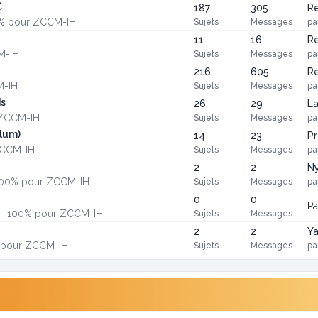
C
187
305
Re
10% pour ZCCM-IH
Sujets
Messages
pa
11
16
Re
M-IH
Sujets
Messages
pa
216
605
Re
M-IH
Sujets
Messages
pa
ds
26
29
La
 ZCCM-IH
Sujets
Messages
pa
lum)
14
23
Pr
ZCCM-IH
Sujets
Messages
pa
2
2
N
- 100% pour ZCCM-IH
Sujets
Messages
pa
0
0
P
s - 100% pour ZCCM-IH
Sujets
Messages
2
2
Ya
% pour ZCCM-IH
Sujets
Messages
pa