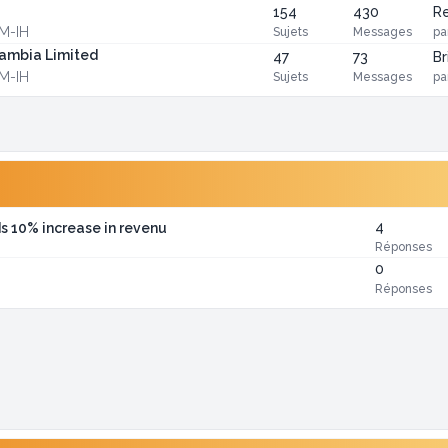
154
430
Re
CM-IH
Sujets
Messages
pa
Zambia Limited
47
73
Br
CM-IH
Sujets
Messages
pa
4
s 10% increase in revenu
Réponses
0
Réponses
i