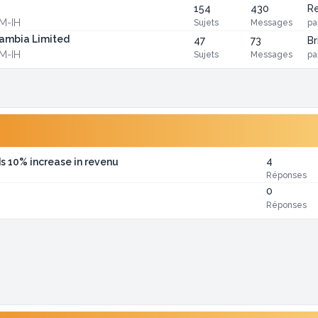
154
430
Re
CM-IH
Sujets
Messages
pa
Zambia Limited
47
73
Br
CM-IH
Sujets
Messages
pa
4
s 10% increase in revenu
Réponses
0
Réponses
i