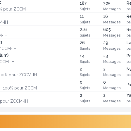
C
187
305
Re
10% pour ZCCM-IH
Sujets
Messages
pa
11
16
Re
M-IH
Sujets
Messages
pa
216
605
Re
M-IH
Sujets
Messages
pa
ds
26
29
La
 ZCCM-IH
Sujets
Messages
pa
lum)
14
23
Pr
ZCCM-IH
Sujets
Messages
pa
2
2
N
- 100% pour ZCCM-IH
Sujets
Messages
pa
0
0
P
s - 100% pour ZCCM-IH
Sujets
Messages
2
2
Ya
% pour ZCCM-IH
Sujets
Messages
pa