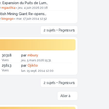
: Expansion du Puits de Lum…
r
mgauthi4
»
jeu. 4 juin 2026 20:18
itish Mining Giant Re-opens…
r
bingogo
»
mar. 17 juin 2014 12:52
2 sujets • Page
1
sur
1
30318
par
mbury
Vues
jeu. 5 mars 2026 15:31
25613
par
Ojikto
Vues
lun. 15 sept. 2014 12:00
2 sujets • Page
1
sur
1
Aller à