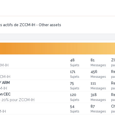
s actifs de ZCCM-IH - Other assets
48
81
ZC
CM-IH
Sujets
Messages
pa
171
456
Re
CCM-IH
Sujets
Messages
pa
 / ARM
75
111
Re
M-IH
Sujets
Messages
pa
on CEC
120
318
Re
té - 20% pour ZCCM-IH
Sujets
Messages
pa
54
87
Ch
M-IH
Sujets
Messages
pa