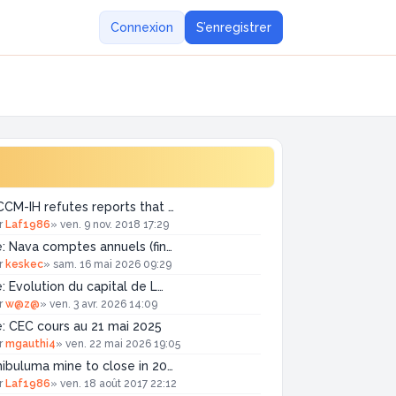
Connexion
S’enregistrer
CM-IH refutes reports that …
r
Laf1986
»
ven. 9 nov. 2018 17:29
: Nava comptes annuels (fin…
r
keskec
»
sam. 16 mai 2026 09:29
: Evolution du capital de L…
r
w@z@
»
ven. 3 avr. 2026 14:09
: CEC cours au 21 mai 2025
r
mgauthi4
»
ven. 22 mai 2026 19:05
ibuluma mine to close in 20…
r
Laf1986
»
ven. 18 août 2017 22:12