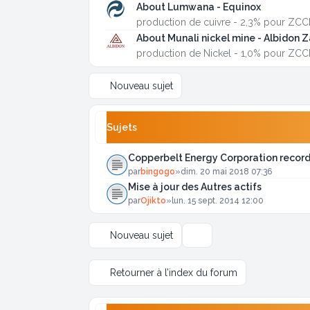
About Lumwana - Equinox
production de cuivre - 2,3% pour ZC
About Munali nickel mine - Albidon 
production de Nickel - 1,0% pour ZC
Nouveau sujet
Sujets
Copperbelt Energy Corporation record
par
bingogo
»
dim. 20 mai 2018 07:36
Mise à jour des Autres actifs
par
Ojikto
»
lun. 15 sept. 2014 12:00
Nouveau sujet
Options d’affichage et de tr
Retourner à l’index du forum