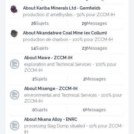
About Kariba Minerals Ltd - Gemfields
production d' améthystes - 50% pour ZCCM-IH
26
Sujets
29
Messages
About Nkandabwe Coal Mine (ex Collum)
production de charbon - 100% pour ZCCM-IH
14
Sujets
23
Messages
About Mawe - ZCCM-IH
exploration and Technical Services - 100% pour
ZCCM-IH
2
Sujets
2
Messages
About Misenge - ZCCM-IH
environmental and Technical Services - 100% pour
ZCCM-IH
0
Sujets
0
Messages
About Nkana Alloy - ENRC
processing Slag Dump situated - 10% pour ZCCM-
IH