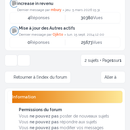
increase in revenu
Dernier message par
mbury
»
jeu. 5 mars 2026 15:31
4
Réponses
30380
Vues
Mise à jour des Autres actifs
Dernier message par
Ojikto
»
lun. 15 sept. 2014 12:00
0
Réponses
25673
Vues
2 sujets • Page
1
sur
1
Options d’affichage et de tri
Retourner à l’index du forum
Aller à
Information
Permissions du forum
Vous
ne pouvez pas
poster de nouveaux sujets
Vous
ne pouvez pas
répondre aux sujets
Vous
ne pouvez pas
modifier vos messages