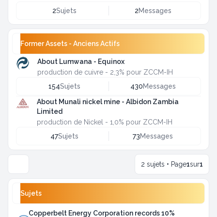
2
Sujets
2
Messages
Former Assets - Anciens Actifs
About Lumwana - Equinox
production de cuivre - 2,3% pour ZCCM-IH
154
Sujets
430
Messages
About Munali nickel mine - Albidon Zambia
Limited
production de Nickel - 1,0% pour ZCCM-IH
47
Sujets
73
Messages
2 sujets • Page
1
sur
1
Sujets
Copperbelt Energy Corporation records 10%