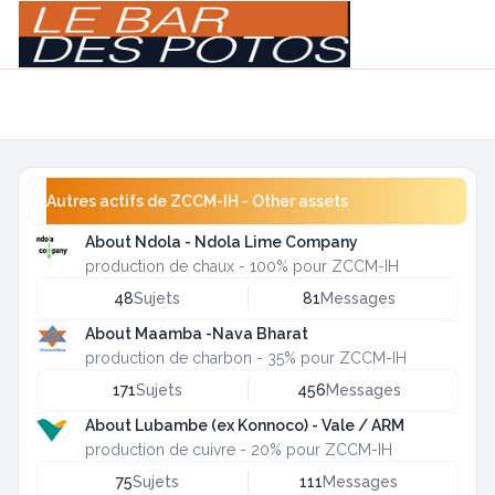
Light
Navigation menu
Autres actifs de ZCCM-IH - Other assets
About Ndola - Ndola Lime Company
production de chaux - 100% pour ZCCM-IH
48
Sujets
81
Messages
About Maamba -Nava Bharat
production de charbon - 35% pour ZCCM-IH
171
Sujets
456
Messages
About Lubambe (ex Konnoco) - Vale / ARM
production de cuivre - 20% pour ZCCM-IH
75
Sujets
111
Messages