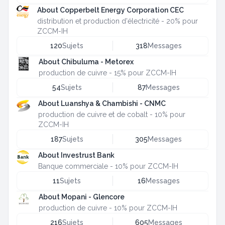
About Copperbelt Energy Corporation CEC
distribution et production d'électricité - 20% pour
ZCCM-IH
120
Sujets
318
Messages
About Chibuluma - Metorex
production de cuivre - 15% pour ZCCM-IH
54
Sujets
87
Messages
About Luanshya & Chambishi - CNMC
production de cuivre et de cobalt - 10% pour
ZCCM-IH
187
Sujets
305
Messages
About Investrust Bank
Banque commerciale - 10% pour ZCCM-IH
11
Sujets
16
Messages
About Mopani - Glencore
production de cuivre - 10% pour ZCCM-IH
216
Sujets
605
Messages