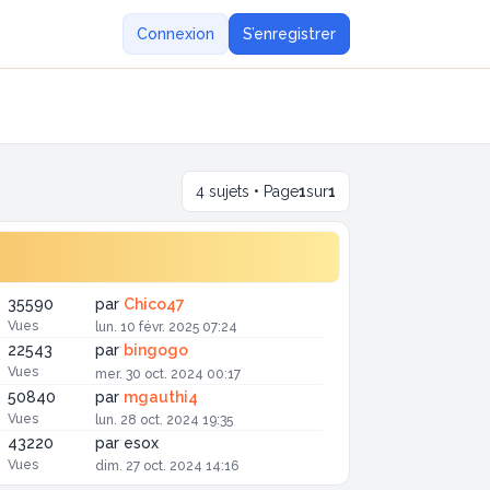
Connexion
S’enregistrer
4 sujets • Page
1
sur
1
35590
par
Chico47
Vues
lun. 10 févr. 2025 07:24
22543
par
bingogo
Vues
mer. 30 oct. 2024 00:17
50840
par
mgauthi4
Vues
lun. 28 oct. 2024 19:35
43220
par
esox
Vues
dim. 27 oct. 2024 14:16