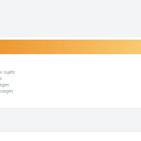
i
 sujets
s
ages
ssages
s