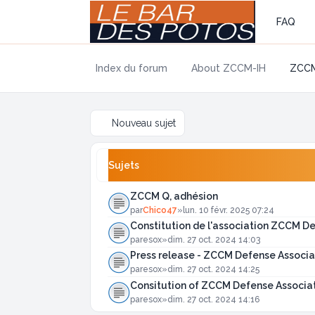
FAQ
Index du forum
About ZCCM-IH
ZCCM
Nouveau sujet
Sujets
ZCCM Q, adhésion
par
Chico47
»
lun. 10 févr. 2025 07:24
Constitution de l'association ZCCM De
par
esox
»
dim. 27 oct. 2024 14:03
Press release - ZCCM Defense Associat
par
esox
»
dim. 27 oct. 2024 14:25
Consitution of ZCCM Defense Associat
par
esox
»
dim. 27 oct. 2024 14:16