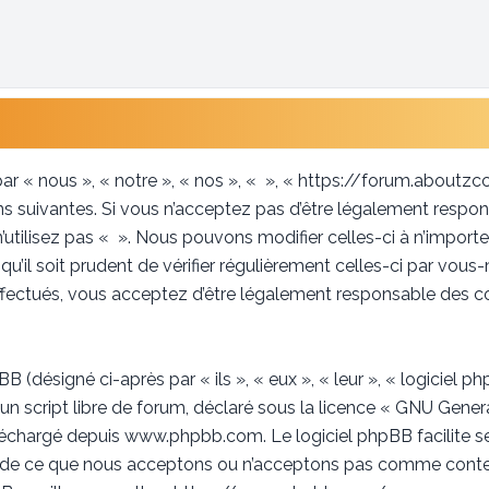
ar « nous », « notre », « nos », « », « https://forum.aboutz
 suivantes. Si vous n’acceptez pas d’être légalement respon
n’utilisez pas « ». Nous pouvons modifier celles-ci à n’impor
u’il soit prudent de vérifier régulièrement celles-ci par vous
fectués, vous acceptez d’être légalement responsable des co
(désigné ci-après par « ils », « eux », « leur », « logicie
un script libre de forum, déclaré sous la licence «
GNU Genera
éléchargé depuis
www.phpbb.com
. Le logiciel phpBB facilite 
 de ce que nous acceptons ou n’acceptons pas comme conten