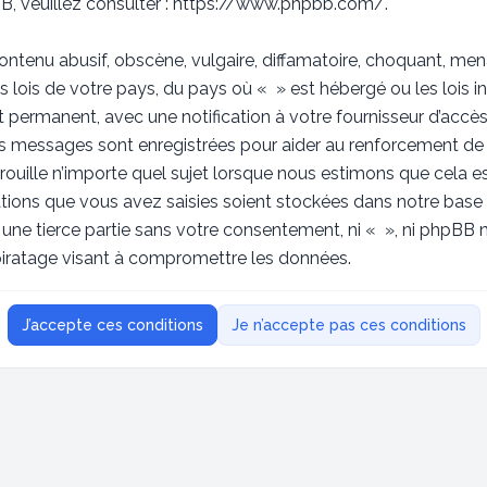
, veuillez consulter :
https://www.phpbb.com/
.
ntenu abusif, obscène, vulgaire, diffamatoire, choquant, men
s lois de votre pays, du pays où « » est hébergé ou les lois in
ermanent, avec une notification à votre fournisseur d’accès 
les messages sont enregistrées pour aider au renforcement de
rouille n’importe quel sujet lorsque nous estimons que cela 
tions que vous avez saisies soient stockées dans notre base
à une tierce partie sans votre consentement, ni « », ni phpB
piratage visant à compromettre les données.
J’accepte ces conditions
Je n’accepte pas ces conditions