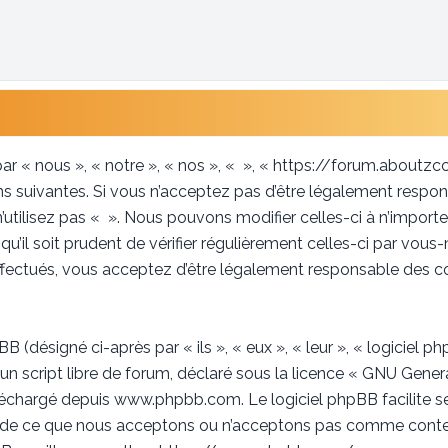
ar « nous », « notre », « nos », « », « https://forum.aboutz
 suivantes. Si vous n’acceptez pas d’être légalement respon
n’utilisez pas « ». Nous pouvons modifier celles-ci à n’impor
u’il soit prudent de vérifier régulièrement celles-ci par vous
fectués, vous acceptez d’être légalement responsable des co
(désigné ci-après par « ils », « eux », « leur », « logicie
un script libre de forum, déclaré sous la licence «
GNU Genera
éléchargé depuis
www.phpbb.com
. Le logiciel phpBB facilite 
 de ce que nous acceptons ou n’acceptons pas comme conten