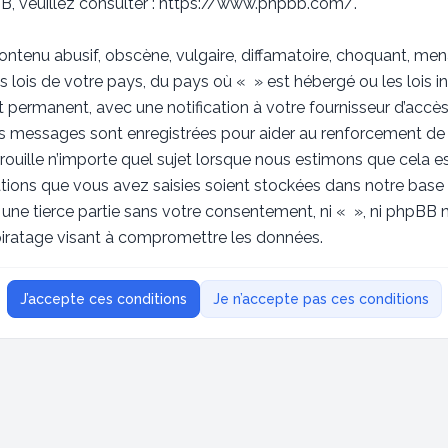
, veuillez consulter :
https://www.phpbb.com/
.
ntenu abusif, obscène, vulgaire, diffamatoire, choquant, men
s lois de votre pays, du pays où « » est hébergé ou les lois in
ermanent, avec une notification à votre fournisseur d’accès 
les messages sont enregistrées pour aider au renforcement de
rouille n’importe quel sujet lorsque nous estimons que cela 
tions que vous avez saisies soient stockées dans notre base
à une tierce partie sans votre consentement, ni « », ni phpB
piratage visant à compromettre les données.
J’accepte ces conditions
Je n’accepte pas ces conditions