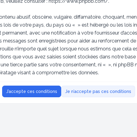
, veuillez consulter :
https://www.phpbb.com/
.
ntenu abusif, obscène, vulgaire, diffamatoire, choquant, men
s lois de votre pays, du pays où « » est hébergé ou les lois in
ermanent, avec une notification à votre fournisseur d’accès 
les messages sont enregistrées pour aider au renforcement de
rouille n’importe quel sujet lorsque nous estimons que cela 
tions que vous avez saisies soient stockées dans notre base
à une tierce partie sans votre consentement, ni « », ni phpB
piratage visant à compromettre les données.
J’accepte ces conditions
Je n’accepte pas ces conditions