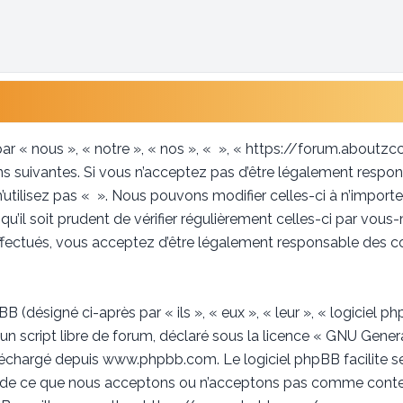
ar « nous », « notre », « nos », « », « https://forum.aboutz
 suivantes. Si vous n’acceptez pas d’être légalement respon
n’utilisez pas « ». Nous pouvons modifier celles-ci à n’impor
u’il soit prudent de vérifier régulièrement celles-ci par vous
fectués, vous acceptez d’être légalement responsable des co
(désigné ci-après par « ils », « eux », « leur », « logicie
un script libre de forum, déclaré sous la licence «
GNU Genera
éléchargé depuis
www.phpbb.com
. Le logiciel phpBB facilite 
 de ce que nous acceptons ou n’acceptons pas comme conten