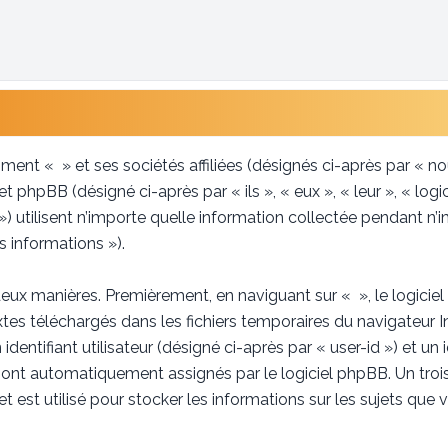
ent « » et ses sociétés affiliées (désignés ci-après par « nou
 phpBB (désigné ci-après par « ils », « eux », « leur », « lo
utilisent n’importe quelle information collectée pendant n’im
s informations »).
eux manières. Premièrement, en naviguant sur « », le logicie
extes téléchargés dans les fichiers temporaires du navigateur 
dentifiant utilisateur (désigné ci-après par « user-id ») et un 
s sont automatiquement assignés par le logiciel phpBB. Un troi
t est utilisé pour stocker les informations sur les sujets que 