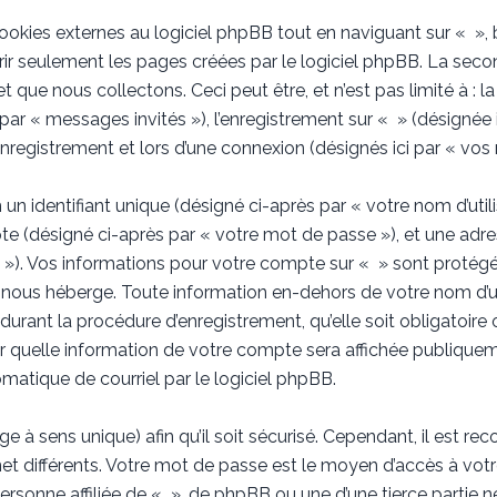
kies externes au logiciel phpBB tout en naviguant sur « », b
ir seulement les pages créées par le logiciel phpBB. La seco
 que nous collectons. Ceci peut être, et n’est pas limité à : 
s par « messages invités »), l’enregistrement sur « » (désignée 
registrement et lors d’une connexion (désignés ici par « vos
 identifiant unique (désigné ci-après par « votre nom d’util
te (désigné ci-après par « votre mot de passe »), et une adre
l »). Vos informations pour votre compte sur « » sont protégé
nous héberge. Toute information en-dehors de votre nom d’ut
durant la procédure d’enregistrement, qu’elle soit obligatoire o
r quelle information de votre compte sera affichée publiqueme
matique de courriel par le logiciel phpBB.
e à sens unique) afin qu’il soit sécurisé. Cependant, il est 
rnet différents. Votre mot de passe est le moyen d’accès à vo
rsonne affiliée de « », de phpBB ou une d’une tierce partie