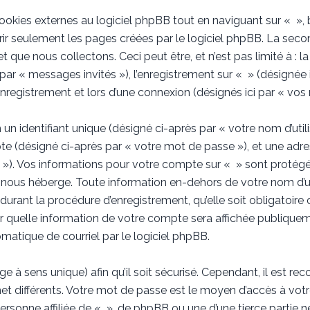
kies externes au logiciel phpBB tout en naviguant sur « », b
ir seulement les pages créées par le logiciel phpBB. La seco
 que nous collectons. Ceci peut être, et n’est pas limité à : 
s par « messages invités »), l’enregistrement sur « » (désignée 
registrement et lors d’une connexion (désignés ici par « vos
 identifiant unique (désigné ci-après par « votre nom d’util
te (désigné ci-après par « votre mot de passe »), et une adre
l »). Vos informations pour votre compte sur « » sont protégé
nous héberge. Toute information en-dehors de votre nom d’ut
durant la procédure d’enregistrement, qu’elle soit obligatoire o
r quelle information de votre compte sera affichée publiqueme
matique de courriel par le logiciel phpBB.
e à sens unique) afin qu’il soit sécurisé. Cependant, il est 
rnet différents. Votre mot de passe est le moyen d’accès à vo
rsonne affiliée de « », de phpBB ou une d’une tierce partie