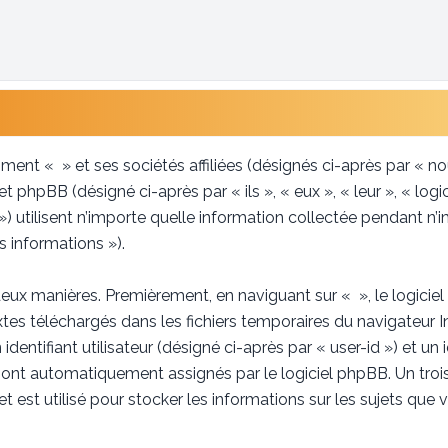
ent « » et ses sociétés affiliées (désignés ci-après par « nou
 phpBB (désigné ci-après par « ils », « eux », « leur », « lo
utilisent n’importe quelle information collectée pendant n’im
s informations »).
eux manières. Premièrement, en naviguant sur « », le logicie
extes téléchargés dans les fichiers temporaires du navigateur 
dentifiant utilisateur (désigné ci-après par « user-id ») et un 
s sont automatiquement assignés par le logiciel phpBB. Un troi
t est utilisé pour stocker les informations sur les sujets que 