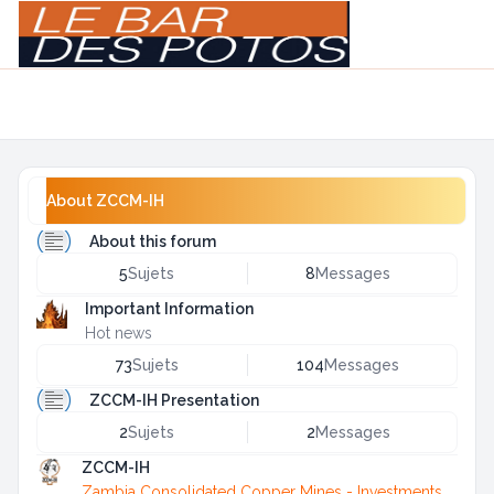
Light
Navigation menu
About ZCCM-IH
About this forum
5
Sujets
8
Messages
Important Information
Hot news
73
Sujets
104
Messages
ZCCM-IH Presentation
2
Sujets
2
Messages
ZCCM-IH
Zambia Consolidated Copper Mines - Investments