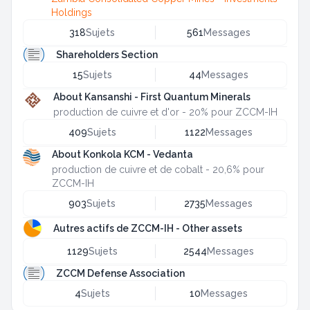
Holdings
318
Sujets
561
Messages
Shareholders Section
15
Sujets
44
Messages
About Kansanshi - First Quantum Minerals
production de cuivre et d'or - 20% pour ZCCM-IH
409
Sujets
1122
Messages
About Konkola KCM - Vedanta
production de cuivre et de cobalt - 20,6% pour
ZCCM-IH
903
Sujets
2735
Messages
Autres actifs de ZCCM-IH - Other assets
1129
Sujets
2544
Messages
ZCCM Defense Association
4
Sujets
10
Messages