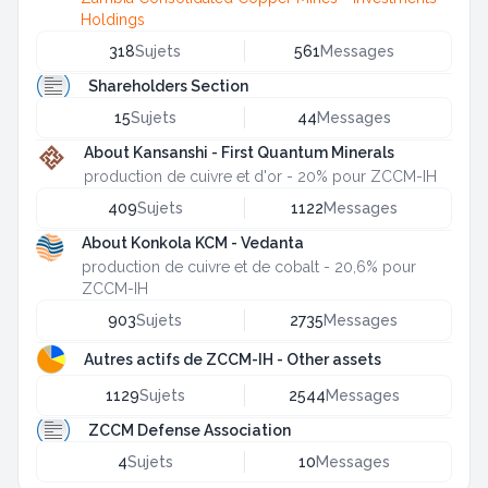
Holdings
318
Sujets
561
Messages
Shareholders Section
15
Sujets
44
Messages
About Kansanshi - First Quantum Minerals
production de cuivre et d'or - 20% pour ZCCM-IH
409
Sujets
1122
Messages
About Konkola KCM - Vedanta
production de cuivre et de cobalt - 20,6% pour
ZCCM-IH
903
Sujets
2735
Messages
Autres actifs de ZCCM-IH - Other assets
1129
Sujets
2544
Messages
ZCCM Defense Association
4
Sujets
10
Messages