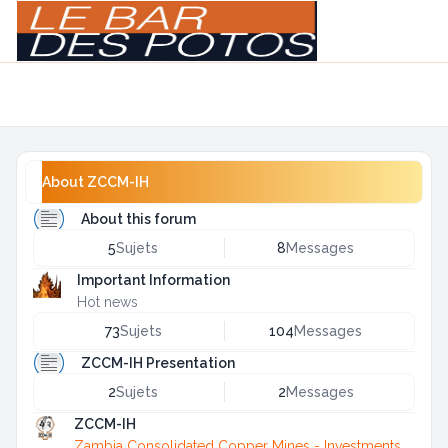
Light
Navigation menu
About ZCCM-IH
About this forum
5
Sujets
8
Messages
Important Information
Hot news
73
Sujets
104
Messages
ZCCM-IH Presentation
2
Sujets
2
Messages
ZCCM-IH
Zambia Consolidated Copper Mines - Investments