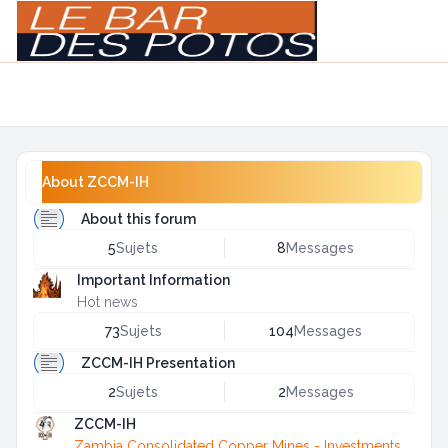
Light
Navigation menu
About ZCCM-IH
About this forum
5
Sujets
8
Messages
Important Information
Hot news
73
Sujets
104
Messages
ZCCM-IH Presentation
2
Sujets
2
Messages
ZCCM-IH
Zambia Consolidated Copper Mines - Investments