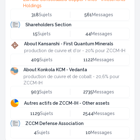
Holdings
318
Sujets
561
Messages
Shareholders Section
15
Sujets
44
Messages
About Kansanshi - First Quantum Minerals
production de cuivre et d'or - 20% pour ZCCM-IH
409
Sujets
1122
Messages
About Konkola KCM - Vedanta
production de cuivre et de cobalt - 20,6% pour
ZCCM-IH
903
Sujets
2735
Messages
Autres actifs de ZCCM-IH - Other assets
1129
Sujets
2544
Messages
ZCCM Defense Association
4
Sujets
10
Messages