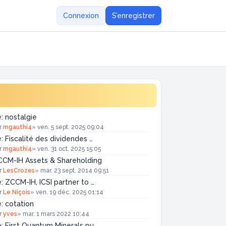
Connexion
S’enregistrer
: nostalgie
r
mgauthi4
»
ven. 5 sept. 2025 09:04
: Fiscalité des dividendes …
r
mgauthi4
»
ven. 31 oct. 2025 15:05
CM-IH Assets & Shareholding
r
LesCrozes
»
mar. 23 sept. 2014 09:51
: ZCCM-IH, ICSI partner to …
r
Le Niçois
»
ven. 19 déc. 2025 01:14
: cotation
r
yves
»
mar. 1 mars 2022 10:44
: First Quantum Minerals pu…