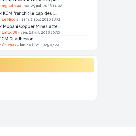
r
mgauthi4
»
mer. 29 juil. 2026 14:02
: KCM franchit le cap des 1…
r
Le Niçois
»
sam. 1 août 2026 18:51
: Mopani Copper Mines attei…
r
Laf1986
»
ven. 24 juil. 2026 10:30
CCM Q, adhésion
r
Chico47
»
lun. 10 févr. 2025 07:24