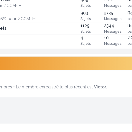
our ZCCM-IH
Sujets
Messages
pa
903
2735
Re
20,6% pour ZCCM-IH
Sujets
Messages
pa
1129
2544
Re
sets
Sujets
Messages
pa
4
10
Z
Sujets
Messages
pa
bres • Le membre enregistré le plus récent est
Victor
.