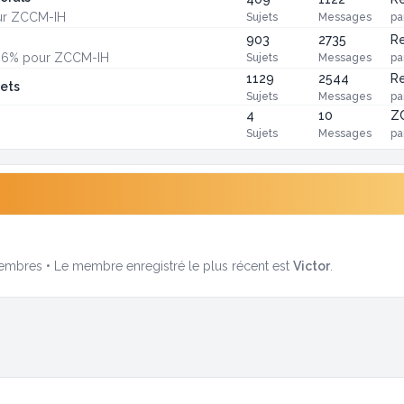
our ZCCM-IH
Sujets
Messages
pa
903
2735
Re
20,6% pour ZCCM-IH
Sujets
Messages
pa
1129
2544
Re
sets
Sujets
Messages
pa
4
10
Z
Sujets
Messages
pa
mbres • Le membre enregistré le plus récent est
Victor
.