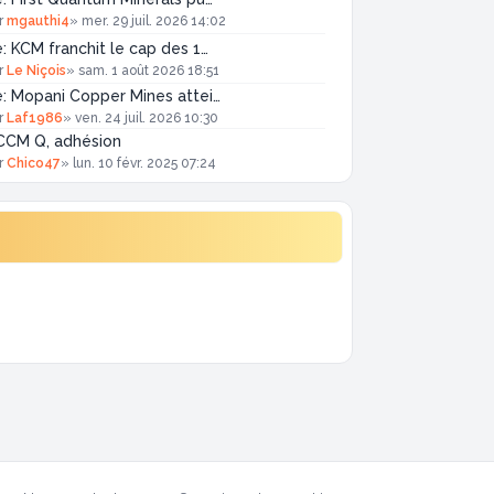
r
mgauthi4
»
mer. 29 juil. 2026 14:02
: KCM franchit le cap des 1…
r
Le Niçois
»
sam. 1 août 2026 18:51
: Mopani Copper Mines attei…
r
Laf1986
»
ven. 24 juil. 2026 10:30
CCM Q, adhésion
r
Chico47
»
lun. 10 févr. 2025 07:24