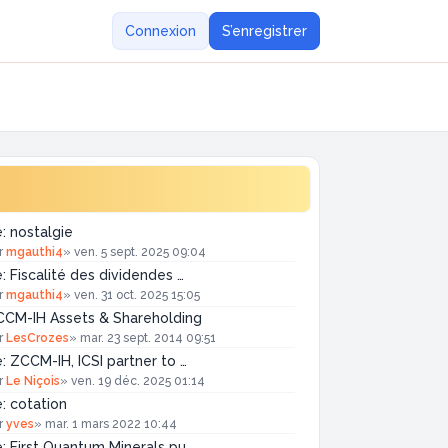
Connexion
S’enregistrer
: nostalgie
r
mgauthi4
»
ven. 5 sept. 2025 09:04
: Fiscalité des dividendes …
r
mgauthi4
»
ven. 31 oct. 2025 15:05
CM-IH Assets & Shareholding
r
LesCrozes
»
mar. 23 sept. 2014 09:51
: ZCCM-IH, ICSI partner to …
r
Le Niçois
»
ven. 19 déc. 2025 01:14
: cotation
r
yves
»
mar. 1 mars 2022 10:44
: First Quantum Minerals pu…